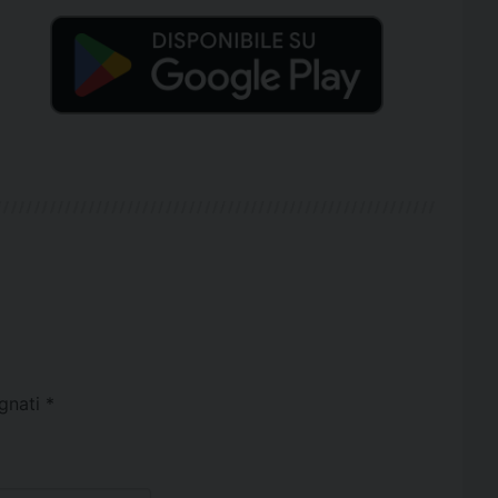
egnati
*