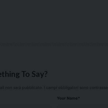
thing To Say?
mail non sarà pubblicato.
I campi obbligatori sono contrass
Your Name
*