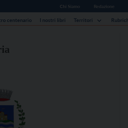
Chi Siamo
Redazione
stro centenario
I nostri libri
Territori
Rubric
ria