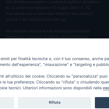
Vita Trentina percepisce i contributi pubblici all'editoria
di cui al decreto legislativo 15 maggio 2017, n. 70.
Indicazione resa ai sensi della lettera f) del comma 2
dell'art. 5 del medesimo decreto Lgs.
Vita Trentina, tramite la Fisc (Federazione Italiana
Settimanali Cattolici), ha aderito allo IAP (Istituto
dell'Autodisciplina Pubblicitaria) accettando il Codice di
Autodisciplina della Comunicazione Commerciale
imili per finalità tecniche e, con il tuo consenso, anche per 
Privacy Policy
Cookie Policy
amento dell'esperienza", "misurazione" e "targeting e pubbli
i all'utilizzo dei cookie. Cliccando su "personalizza" puoi
 Trentina Editrice
re le tue preferenze. Cliccando su "rifiuta" o chiudendo que
okie tecnici. Ulteriori informazioni sono disponibili nella
coo
Rifiuta