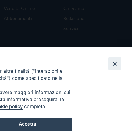
Vendita Online
Chi Siamo
Abbonamenti
Redazione
Scrivici
altre finalità ("interazioni e
cità") come specificato nella
 avere maggiori informazioni sui
sta informativa proseguirai la
kie policy
completa.
Torna all'inizio
Accetta