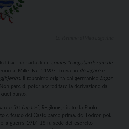
Lo stemma di Villa Lagarina
lo Diacono parla di un
comes
“Langobardorum de
eriori al Mille. Nel 1190 si trova un
de lagaro
e
g(h)erina
. Il toponimo origina dal germanico
Lagar
,
Non pare di poter accreditare la derivazione da
in quel punto.
obardo
“da Lagare”
, Regilone, citato da Paolo
to e feudo dei Castelbarco prima, dei Lodron poi.
ella guerra 1914-18 fu sede dell’esercito