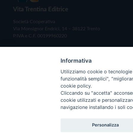
Vita Trentina Editrice
Società Cooperativa
Via Monsignor Endrici, 14 – 38122 Trento
P.IVA e C.F. 00199960220
Informativa
Utilizziamo cookie o tecnologie s
funzionalità semplici", "miglior
cookie policy.
Cliccando su "accetta" acconsent
Copyright © 2019 - Tutti i diritti riservati - Vita
cookie utilizzati e personalizza
navigazione installando i soli co
Privacy Policy
Personalizza