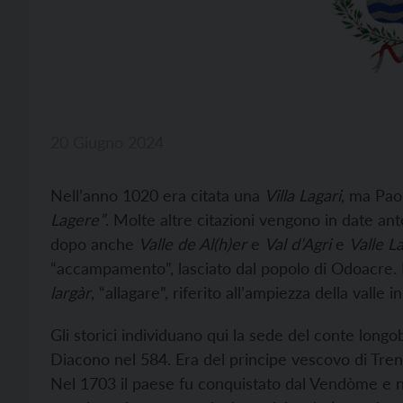
20 Giugno 2024
Nell’anno 1020 era citata una
Villa Lagari
, ma Pao
Lagere”
. Molte altre citazioni vengono in date ant
dopo anche
Valle de Al(h)er
e
Val d’Agri
e
Valle
La
“accampamento”, lasciato dal popolo di Odoacre. 
largàr
, “allagare”, riferito all’ampiezza della valle 
Gli storici individuano qui la sede del conte long
Diacono nel 584. Era del principe vescovo di Tren
Nel 1703 il paese fu conquistato dal Vendòme e n