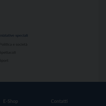
Iniziative speciali
Politica e società
Spettacoli
Sport
E-Shop
Contatti