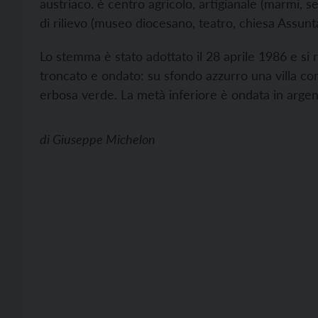
austriaco. è centro agricolo, artigianale (marmi, 
di rilievo (museo diocesano, teatro, chiesa Assunta,
Lo stemma è stato adottato il 28 aprile 1986 e si 
troncato e ondato: su sfondo azzurro una villa con
erbosa verde. La metà inferiore è ondata in argen
di
Giuseppe Michelon