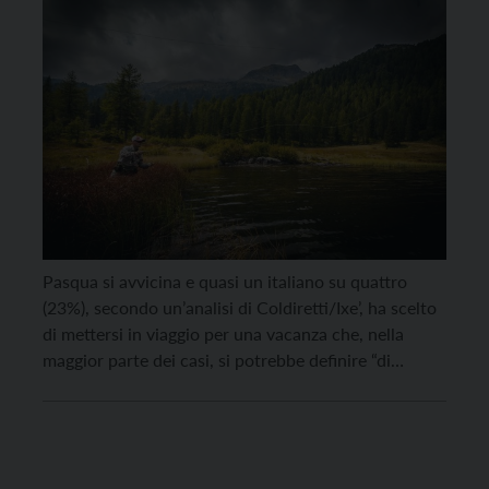
agrituristiche del Trentino Alto
Adige al lavoro per l’accoglienza”
Pasqua si avvicina e quasi un italiano su quattro
(23%), secondo un’analisi di Coldiretti/Ixe’, ha scelto
di mettersi in viaggio per una vacanza che, nella
maggior parte dei casi, si potrebbe definire “di
prossimità”. Anche in Trentino. “Le strutture
agrituristiche del Trentino Alto Adige – afferma il
presidente regionale di Coldiretti Gianluca Barbacovi
– sono […]