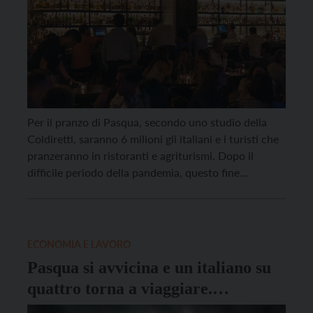
Per il pranzo di Pasqua, secondo uno studio della
Coldiretti, saranno 6 milioni gli italiani e i turisti che
pranzeranno in ristoranti e agriturismi. Dopo il
difficile periodo della pandemia, questo fine
settimana aiuterà la ripresa completa delle attività
per le 336mila imprese italiane attive nella
ristorazione e per gli oltre 25mila agriturismi. Il flusso
di […]
ECONOMIA E LAVORO
Pasqua si avvicina e un italiano su
quattro torna a viaggiare.
Barbacovi: “Le strutture