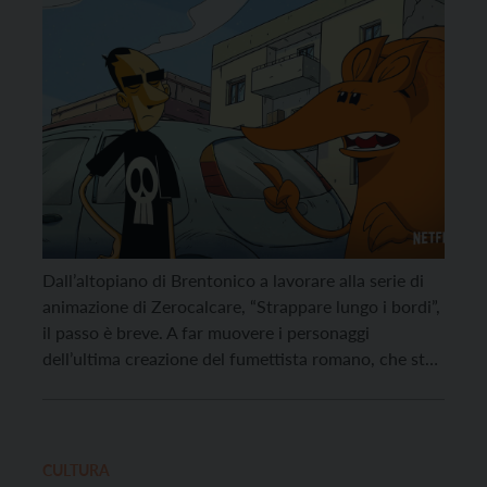
di Zerocalcare
Dall’altopiano di Brentonico a lavorare alla serie di
animazione di Zerocalcare, “Strappare lungo i bordi”,
il passo è breve. A far muovere i personaggi
dell’ultima creazione del fumettista romano, che sta
facendo il giro del mondo, è stato un ragazzo di
Brentonico, Marco Raffaelli, assieme ad altre 30
persone, perché, come ci assicura, “dietro un […]
CULTURA