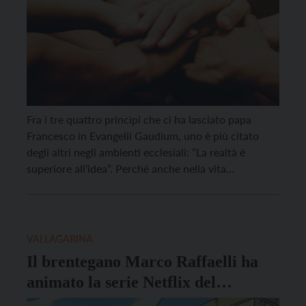
Fra i tre quattro princìpi che ci ha lasciato papa
Francesco in Evangelii Gaudium, uno è più citato
degli altri negli ambienti ecclesiali: “La realtà è
superiore all’idea”. Perché anche nella vita
parrocchiale è facile perdersi in “elaborazioni
concettuali” staccate dai dati di fatto, dalle situazioni
concrete. E si scopre invece che proprio la realtà […]
VALLAGARINA
Il brentegano Marco Raffaelli ha
animato la serie Netflix del
momento: Strappare lungo i bordi