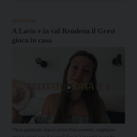
prospettiva di una bambina, la Trentino Film
Commission prosegue il suo impegno nel […]
ROTALIANA
A Lavis e in val Rendena il Grest
gioca in casa
“Non potendo starvi vicini fisicamente, vogliamo
starvi vicini con il cuore”. Era il 7 maggio quando