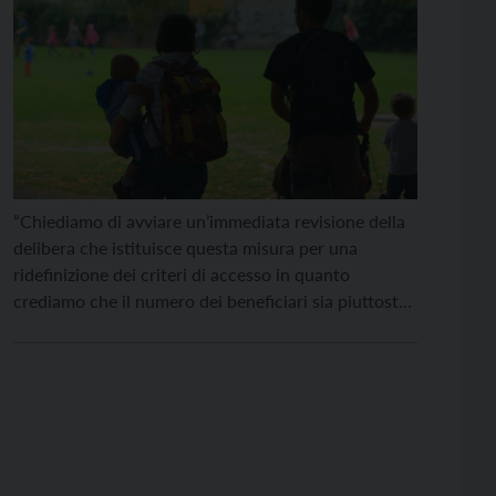
“Chiediamo di avviare un’immediata revisione della
delibera che istituisce questa misura per una
ridefinizione dei criteri di accesso in quanto
crediamo che il numero dei beneficiari sia piuttosto
esiguo e che la gran parte delle risorse stanziate non
siano arrivate nelle tasche delle famiglie”. Così
Andrea Grosselli (Cgil), Michele Bezzi (Cisl) e Walter
Alotti (Uil) […]