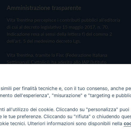
Amministrazione trasparente
Vita Trentina percepisce i contributi pubblici all'editoria
di cui al decreto legislativo 15 maggio 2017, n. 70.
Indicazione resa ai sensi della lettera f) del comma 2
dell'art. 5 del medesimo decreto Lgs.
Vita Trentina, tramite la Fisc (Federazione Italiana
Settimanali Cattolici), ha aderito allo IAP (Istituto
dell'Autodisciplina Pubblicitaria) accettando il Codice di
Autodisciplina della Comunicazione Commerciale
imili per finalità tecniche e, con il tuo consenso, anche per 
Privacy Policy
Cookie Policy
amento dell'esperienza", "misurazione" e "targeting e pubbli
i all'utilizzo dei cookie. Cliccando su "personalizza" puoi
 Trentina Editrice
re le tue preferenze. Cliccando su "rifiuta" o chiudendo que
okie tecnici. Ulteriori informazioni sono disponibili nella
coo