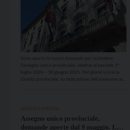
Sono aperte le nuove domande per richiedere
l’assegno unico provinciale, relative al periodo 1°
luglio 2024 – 30 giugno 2025. Nei giorni scorsi la
Giunta provinciale, su indicazione dell’assessore allo
sviluppo economico, lavoro, università e ricerca
Achille Spinelli, ha approvato la disciplina di
attuazione di questo importante strumento di
sostegno. Se le domande sono presentate […]
SOCIETÀ E POLITICA
Assegno unico provinciale,
domande aperte dal 9 maggio. Le