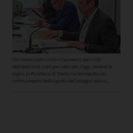
Un nuovo aiuto contro l’aumento dei costi
dell’elettricità e del gas naturale. Oggi, venerdì 8
luglio, la Provincia di Trento ha introdotto un
rafforzamento della quota dell’assegno unico
provinciale rivolto alle famiglie con figli minori. “Il
bonus di maggio – ha detto l’assessore provinciale
allo sviluppo economico, ricerca e lavoro Achille
Spinelli parlando del bonus […]