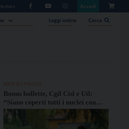
Accedi
Scrivici
he
Leggi online
Cerca
SOCIETÀ E POLITICA
Bonus bollette, Cgil Cisl e Uil:
“Siano coperti tutti i nuclei con
assegno unico”