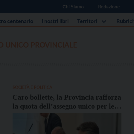
Chi Siamo
Redazione
stro centenario
I nostri libri
Territori
Rubric
O UNICO PROVINCIALE
SOCIETÀ E POLITICA
Caro bollette, la Provincia rafforza
la quota dell’assegno unico per le
famiglie con minori