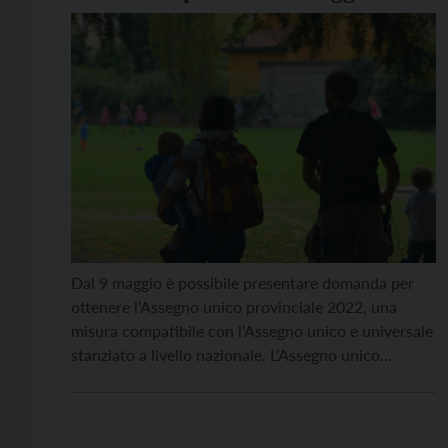
Acli: “Un diritto e un’opportunità
per le famiglie”
Dal 9 maggio è possibile presentare domanda per
ottenere l’Assegno unico provinciale 2022, una
misura compatibile con l’Assegno unico e universale
stanziato a livello nazionale. L’Assegno unico
provinciale 2022 ha decorrenza dal 1° luglio 2022 al
30 giugno 2023. Si tratta di una misura rivolta alle
famiglie con figli minori o soggetti invalidi, o ai […]