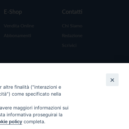
E-Shop
Contatti
Vendita Online
Chi Siamo
Abbonamenti
Redazione
Scrivici
altre finalità ("interazioni e
cità") come specificato nella
 avere maggiori informazioni sui
sta informativa proseguirai la
kie policy
completa.