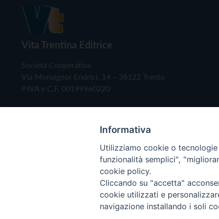
Vita Trentina Editrice
Società Cooperativa
Via Monsignor Endrici, 14 – 38122 Trento
P.IVA e C.F. 00199960220
Informativa
Utilizziamo cookie o tecnologie s
funzionalità semplici", "miglior
cookie policy.
Cliccando su "accetta" acconsent
Copyright © 2019 - Tutti i diritti riservati - Vita
cookie utilizzati e personalizza
navigazione installando i soli co
Privacy Policy