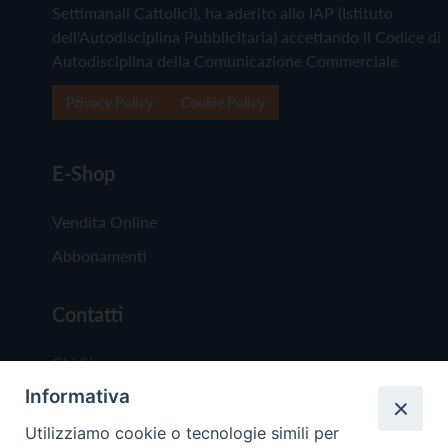
Settimanali Cattolici), ha aderito allo IAP (Istituto
dell'Autodisciplina Pubblicitaria) accettando il Codice di
Autodisciplina della Comunicazione Commerciale
Privacy Policy
Cookie Policy
E-Shop
Vendita Online
Abbonamenti
Contatti
Chi Siamo
Informativa
Redazione
Scrivici
Utilizziamo cookie o tecnologie simili per