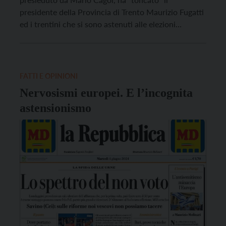
presidente della Provincia di Trento Maurizio Fugatti
ed i trentini che si sono astenuti alle elezioni
comunali e al referendum. La novità di quest’anno
era rappresentata dal “toncòmetro”, “una lunga barra
luminosa” che “aveva il preciso compito di segnalare
attraverso un […]
FATTI E OPINIONI
Nervosismi europei. E l’incognita
astensionismo