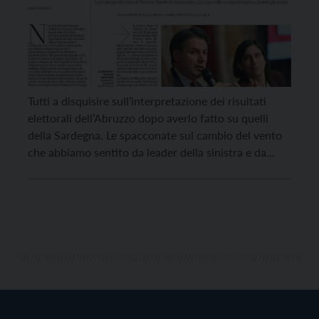
Tutti a disquisire sull’interpretazione dei risultati
elettorali dell’Abruzzo dopo averlo fatto su quelli
della Sardegna. Le spacconate sul cambio del vento
che abbiamo sentito da leader della sinistra e da
commentatori che li adulano lasciano adesso il posto
ad altre opposte celebrazioni del successo del
destra-centro. In verità non ci voleva molto a capire
che […]