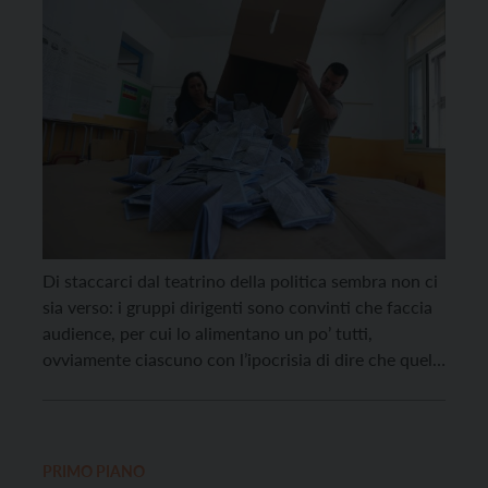
Di staccarci dal teatrino della politica sembra non ci
sia verso: i gruppi dirigenti sono convinti che faccia
audience, per cui lo alimentano un po’ tutti,
ovviamente ciascuno con l’ipocrisia di dire che quelli
vergognosi sono gli avversari, perché se fosse per lui
se ne farebbe volentieri a meno. Il risultato è che si
parla […]
PRIMO PIANO