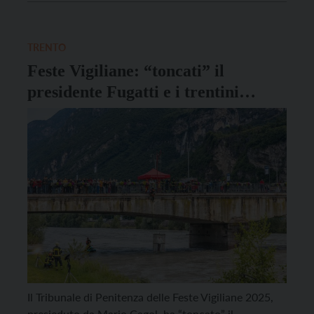
Rivista. L’iniziativa, realizzata dalla Fondazione
Trentina Alcide De Gasperi in collaborazione con
Pandora Rivista e […]
TRENTO
Feste Vigiliane: “toncati” il
presidente Fugatti e i trentini
astensionisti
Il Tribunale di Penitenza delle Feste Vigiliane 2025,
presieduto da Mario Cagol, ha “toncato” il