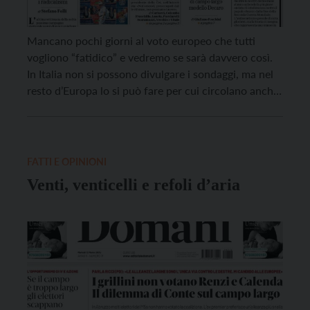
Mancano pochi giorni al voto europeo che tutti
vogliono “fatidico” e vedremo se sarà davvero così.
In Italia non si possono divulgare i sondaggi, ma nel
resto d’Europa lo si può fare per cui circolano anche
da noi senza restrizioni. Con l’incognita di un
astensionismo che ultimamente è dato in crescita,
non si sa quanto […]
FATTI E OPINIONI
Venti, venticelli e refoli d’aria