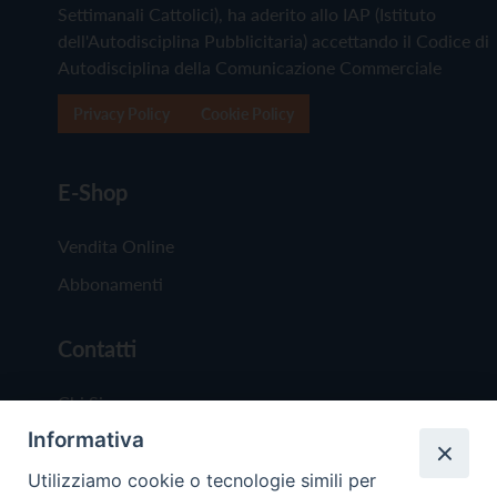
Settimanali Cattolici), ha aderito allo IAP (Istituto
dell'Autodisciplina Pubblicitaria) accettando il Codice di
Autodisciplina della Comunicazione Commerciale
Privacy Policy
Cookie Policy
E-Shop
Vendita Online
Abbonamenti
Contatti
Chi Siamo
Informativa
Redazione
Scrivici
Utilizziamo cookie o tecnologie simili per