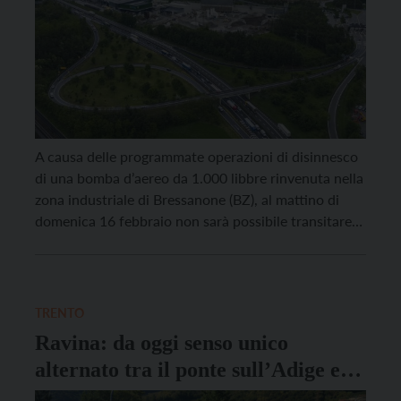
A causa delle programmate operazioni di disinnesco
di una bomba d’aereo da 1.000 libbre rinvenuta nella
zona industriale di Bressanone (BZ), al mattino di
domenica 16 febbraio non sarà possibile transitare
né sulla A22, né sulla SS 12 e sulle strade comunali e
nemmeno lungo la ferrovia nel tratto tra Bressanone
Val Pusteria e Chiusa […]
TRENTO
Ravina: da oggi senso unico
alternato tra il ponte sull’Adige e il
sottopassaggio dell’A22