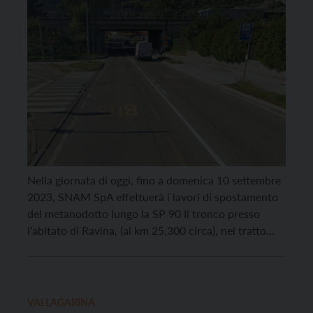
Nella giornata di oggi, fino a domenica 10 settembre
2023, SNAM SpA effettuerà i lavori di spostamento
del metanodotto lungo la SP 90 Il tronco presso
l’abitato di Ravina, (al km 25,300 circa), nel tratto
compreso fra il ponte sul fiume Adige e il sottopasso
all’autostrada A22. I lavori comporteranno la
chiusura al traffico veicolare e […]
VALLAGARINA