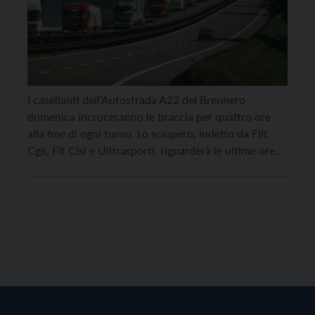
I casellanti dell’Autostrada A22 del Brennero
domenica incroceranno le braccia per quattro ore
alla fine di ogni turno. Lo sciopero, indetto da Filt
Cgil, Fit Cisl e Uiltrasporti, riguarderà le ultime ore
dei turni diurni (mattina, pomeriggio e sfalsato) di
domenica 26 luglio, e le ultime 4 ore del turno
notturno di lunedì 27 luglio. […]