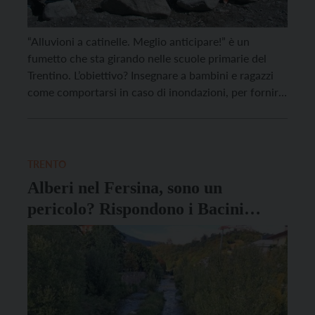
“Alluvioni a catinelle. Meglio anticipare!” è un
fumetto che sta girando nelle scuole primarie del
Trentino. L’obiettivo? Insegnare a bambini e ragazzi
come comportarsi in caso di inondazioni, per fornire
agli adulti del futuro strumenti di prevenzione. Sono
37 le scuole primarie di secondo grado coinvolte
inizialmente, per un totale di 1.871 ragazze e ragazzi.
[…]
TRENTO
Alberi nel Fersina, sono un
pericolo? Rispondono i Bacini
Montani