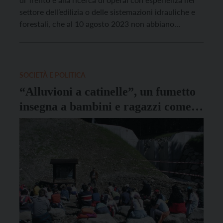
settore dell’edilizia o delle sistemazioni idrauliche e
forestali, che al 10 agosto 2023 non abbiano
superato i 42 anni di età. Il numero degli operai oggi
alle dipendenze dei Bacini montani è pari a 154
unità, inferiore all’organico […]
SOCIETÀ E POLITICA
“Alluvioni a catinelle”, un fumetto
insegna a bambini e ragazzi come
comportarsi in caso di inondazione