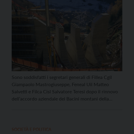
Sono soddisfatti i segretari generali di Fillea Cgil
Giampaolo Mastrogiuseppe, Feneal Uil Matteo
Salvetti e Filca Cisl Salvatore Teresi dopo il rinnovo
dell’accordo aziendale dei Bacini montani della
Provincia, definito “un risultato ottenuto dopo oltre
un anno di trattative e molto importante per la
portata economica e il valore politico dell’accordo”.
Gli operai dei Bacini […]
SOCIETÀ E POLITICA