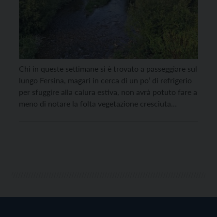
Chi in queste settimane si è trovato a passeggiare sul
lungo Fersina, magari in cerca di un po’ di refrigerio
per sfuggire alla calura estiva, non avrà potuto fare a
meno di notare la folta vegetazione cresciuta
all’interno dell’alveo del torrente. La chioma degli
alberi, soprattutto in via Trieste, arriva a intrecciarsi
con quella degli […]