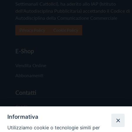
Settimanali Cattolici), ha aderito allo IAP (Istituto
dell'Autodisciplina Pubblicitaria) accettando il Codice di
Autodisciplina della Comunicazione Commerciale
Privacy Policy
Cookie Policy
E-Shop
Vendita Online
Abbonamenti
Contatti
Chi Siamo
Informativa
Redazione
Scrivici
Utilizziamo cookie o tecnologie simili per