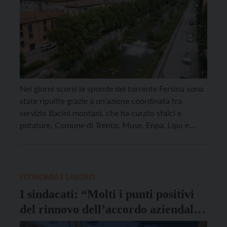
Nei giorni scorsi le sponde del torrente Fersina sono
state ripulite grazie a un’azione coordinata tra
servizio Bacini montani, che ha curato sfalci e
potature, Comune di Trento, Muse, Enpa, Lipu e
associazione Pescatori Dilettanti Trentini. L’obiettivo
fin dall’inizio è stato non solo quello di garantire la
sicurezza idraulica, ma anche di minimizzare
l’impatto sulla […]
ECONOMIA E LAVORO
I sindacati: “Molti i punti positivi
del rinnovo dell’accordo aziendale
dei Bacini montani della Provincia”