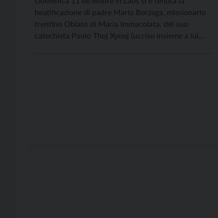
Domenica 11 dicembre in Laos si è tenuta la
beatificazione di padre Mario Borzaga, missionario
trentino Oblato di Maria Immacolata, del suo
catechista Paolo Thoj Xyooj (ucciso insieme a lui
nell'aprile 1960) .