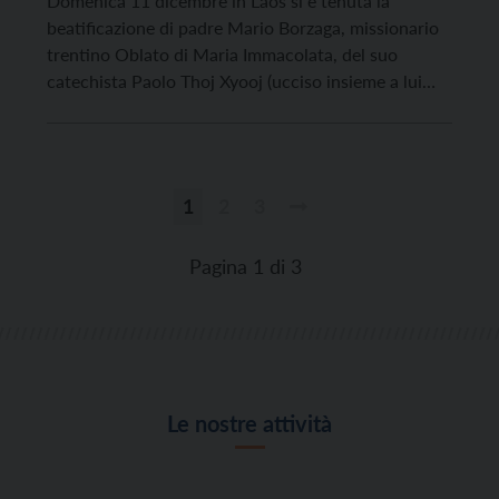
Domenica 11 dicembre in Laos si è tenuta la
beatificazione di padre Mario Borzaga, missionario
trentino Oblato di Maria Immacolata, del suo
catechista Paolo Thoj Xyooj (ucciso insieme a lui
nell'aprile 1960) .
1
2
3
Paginazione
degli
Pagina 1 di 3
articoli
Le nostre attività