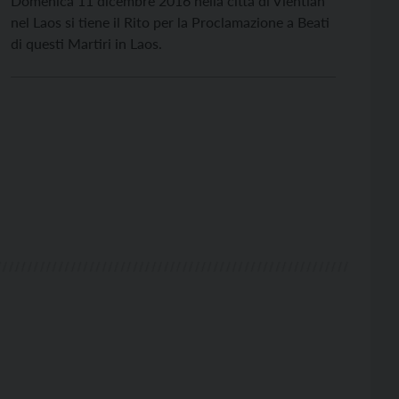
Domenica 11 dicembre 2016 nella città di Vientian
nel Laos si tiene il Rito per la Proclamazione a Beati
di questi Martiri in Laos.