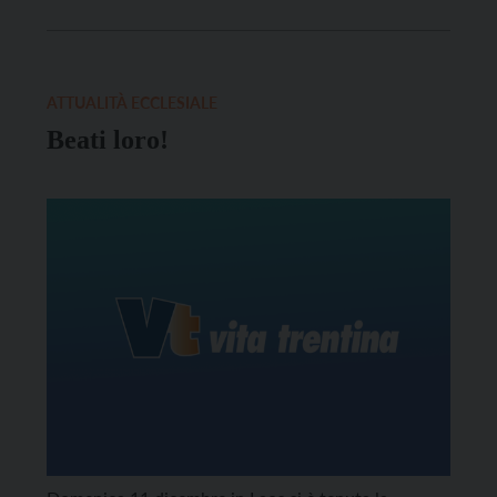
1960 con il suo catechista Paolo Thoj Xyooj.
ATTUALITÀ ECCLESIALE
Beati loro!