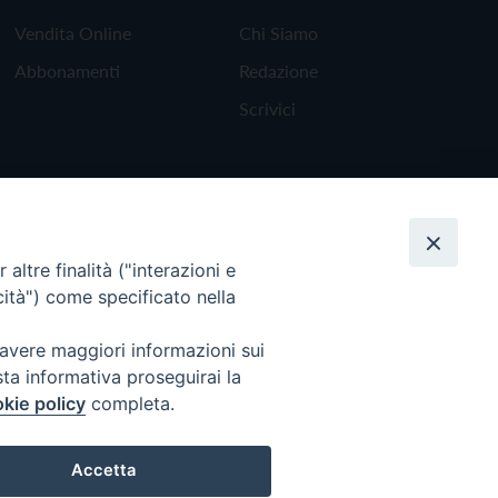
Vendita Online
Chi Siamo
Abbonamenti
Redazione
Scrivici
altre finalità ("interazioni e
cità") come specificato nella
 avere maggiori informazioni sui
sta informativa proseguirai la
kie policy
completa.
Torna all'inizio
Accetta