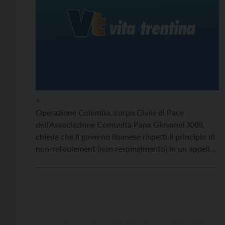
>
Operazione Colomba, corpo Civile di Pace
dell’Associazione Comunità Papa Giovanni XXIII,
chiede che il governo libanese rispetti il principio di
non-refoulement (non respingimento) in un appello
al Governo italiano, all’Ue e all’Onu, alla luce della
drammatica situazione del milione e mezzo di
profughi siriani in Libano, riportata in un dossier
presentato oggi a Roma, presso la Camera dei
Deputati.