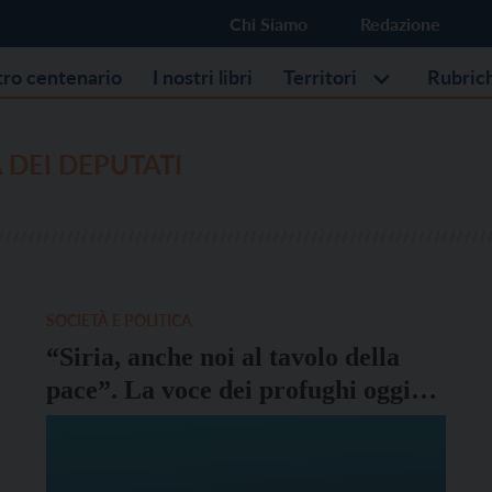
Chi Siamo
Redazione
stro centenario
I nostri libri
Territori
Rubric
DEI DEPUTATI
SOCIETÀ E POLITICA
“Siria, anche noi al tavolo della
pace”. La voce dei profughi oggi
alla Camera