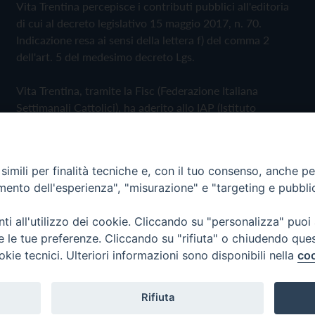
Vita Trentina percepisce i contributi pubblici all'editoria
di cui al decreto legislativo 15 maggio 2017, n. 70.
Indicazione resa ai sensi della lettera f) del comma 2
dell'art. 5 del medesimo decreto Lgs.
Vita Trentina, tramite la Fisc (Federazione Italiana
Settimanali Cattolici), ha aderito allo IAP (Istituto
dell'Autodisciplina Pubblicitaria) accettando il Codice di
Autodisciplina della Comunicazione Commerciale
imili per finalità tecniche e, con il tuo consenso, anche per 
Privacy Policy
Cookie Policy
amento dell'esperienza", "misurazione" e "targeting e pubbli
i all'utilizzo dei cookie. Cliccando su "personalizza" puoi
 Trentina Editrice
re le tue preferenze. Cliccando su "rifiuta" o chiudendo que
okie tecnici. Ulteriori informazioni sono disponibili nella
coo
Rifiuta