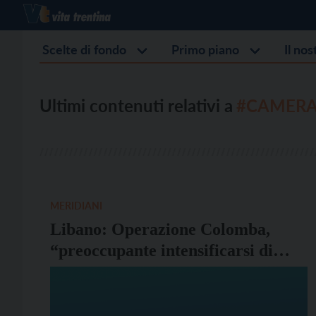
Scelte di fondo
Primo piano
Il no
Ultimi contenuti relativi a
#CAMERA 
MERIDIANI
Libano: Operazione Colomba,
“preoccupante intensificarsi di
strategie di respingimento dei
profughi siriani dal governo
libanese”