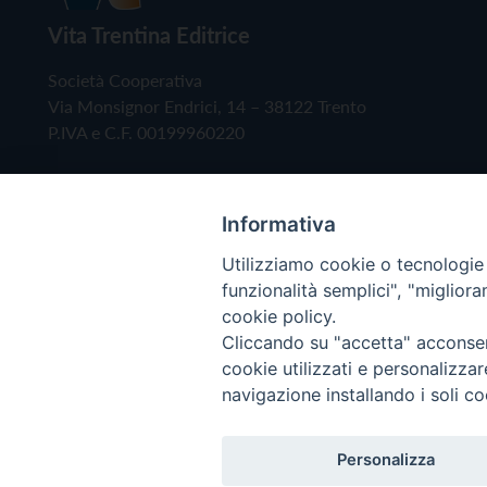
Vita Trentina Editrice
Società Cooperativa
Via Monsignor Endrici, 14 – 38122 Trento
P.IVA e C.F. 00199960220
Informativa
Utilizziamo cookie o tecnologie s
funzionalità semplici", "miglior
cookie policy.
Cliccando su "accetta" acconsent
Copyright © 2019 - Tutti i diritti riservati - Vita
cookie utilizzati e personalizza
navigazione installando i soli co
Privacy Policy
Personalizza