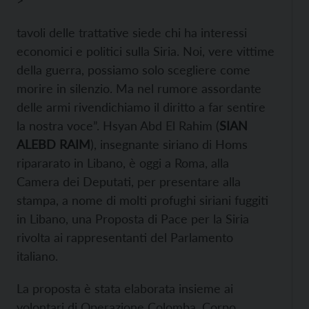
>
tavoli delle trattative siede chi ha interessi
economici e politici sulla Siria. Noi, vere vittime
della guerra, possiamo solo scegliere come
morire in silenzio. Ma nel rumore assordante
delle armi rivendichiamo il diritto a far sentire
la nostra voce”. Hsyan Abd El Rahim (
SIAN
ALEBD RAIM
), insegnante siriano di Homs
ripararato in Libano, è oggi a Roma, alla
Camera dei Deputati, per presentare alla
stampa, a nome di molti profughi siriani fuggiti
in Libano, una Proposta di Pace per la Siria
rivolta ai rappresentanti del Parlamento
italiano.
La proposta è stata elaborata insieme ai
volontari di Operazione Colomba, Corpo