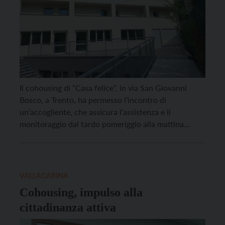
Il cohousing di “Casa felice”, in via San Giovanni
Bosco, a Trento, ha permesso l’incontro di
un’accogliente, che assicura l’assistenza e il
monitoraggio dal tardo pomeriggio alla mattina
dopo, e di tre donne over 50 seguite dal servizio
sociale e dal Centro di salute mentale con un lungo
periodo di fragilità alle spalle. L’iniziativa di […]
VALLAGARINA
Cohousing, impulso alla
cittadinanza attiva