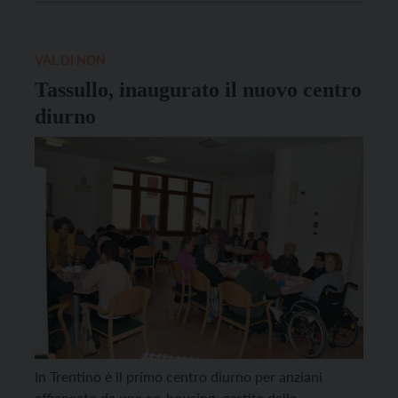
state fatte le scelte giuste, che questo è un progetto
valido. Con la convivenza […]
VAL DI NON
Tassullo, inaugurato il nuovo centro
diurno
In Trentino è il primo centro diurno per anziani
affiancato da una co-housing, gestita dalla