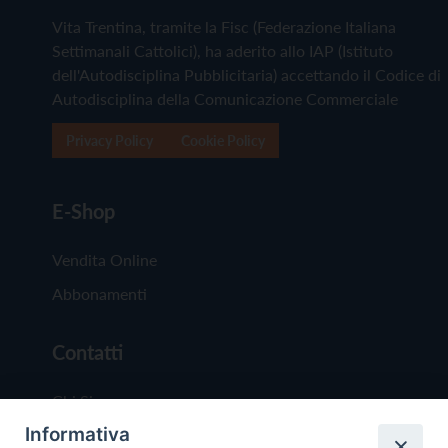
Vita Trentina, tramite la Fisc (Federazione Italiana
Settimanali Cattolici), ha aderito allo IAP (Istituto
dell'Autodisciplina Pubblicitaria) accettando il Codice di
Autodisciplina della Comunicazione Commerciale
Privacy Policy
Cookie Policy
E-Shop
Vendita Online
Abbonamenti
Contatti
Chi Siamo
Informativa
Redazione