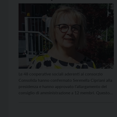
Le 48 cooperative sociali aderenti al consorzio
Consolida hanno confermato Serenella Cipriani alla
presidenza e hanno approvato l’allargamento del
consiglio di amministrazione a 12 membri. Questo il
verdetto dell’assemblea dei soci del consorzio, che
si è riunita anche per approvare il bilancio 2019,
chiuso con un fatturato di quasi 9 milioni di euro e