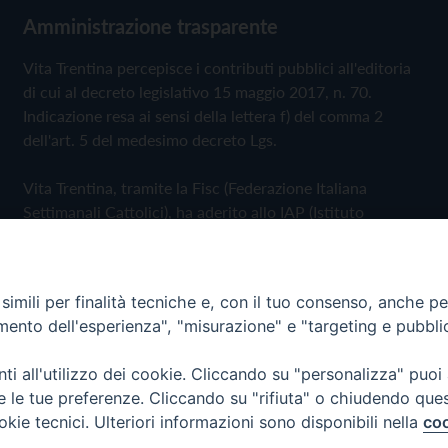
Amministrazione trasparente
Vita Trentina percepisce i contributi pubblici all'editoria
di cui al decreto legislativo 15 maggio 2017, n. 70.
Indicazione resa ai sensi della lettera f) del comma 2
dell'art. 5 del medesimo decreto Lgs.
Vita Trentina, tramite la Fisc (Federazione Italiana
Settimanali Cattolici), ha aderito allo IAP (Istituto
dell'Autodisciplina Pubblicitaria) accettando il Codice di
Autodisciplina della Comunicazione Commerciale
imili per finalità tecniche e, con il tuo consenso, anche per 
Privacy Policy
Cookie Policy
amento dell'esperienza", "misurazione" e "targeting e pubbli
i all'utilizzo dei cookie. Cliccando su "personalizza" puoi
 Trentina Editrice
re le tue preferenze. Cliccando su "rifiuta" o chiudendo que
okie tecnici. Ulteriori informazioni sono disponibili nella
coo