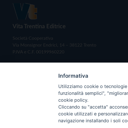
Vita Trentina Editrice
Società Cooperativa
Via Monsignor Endrici, 14 – 38122 Trento
P.IVA e C.F. 00199960220
Informativa
Utilizziamo cookie o tecnologie s
funzionalità semplici", "miglior
cookie policy.
Cliccando su "accetta" acconsent
Copyright © 2019 - Tutti i diritti riservati - Vita
cookie utilizzati e personalizza
navigazione installando i soli co
Privacy Policy