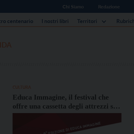
Chi Siamo
Redazione
stro centenario
I nostri libri
Territori
Rubric
IDA
CULTURA
Educa Immagine, il festival che
offre una cassetta degli attrezzi sui
media