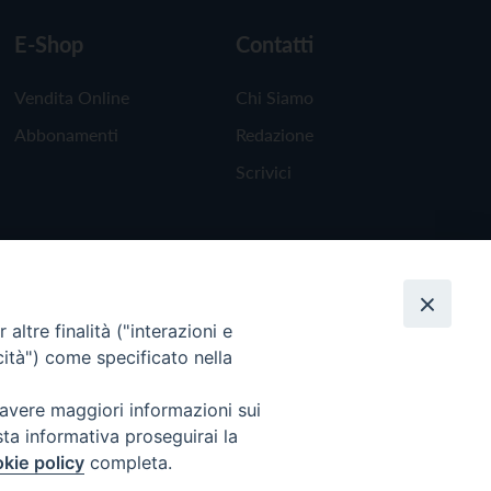
E-Shop
Contatti
Vendita Online
Chi Siamo
Abbonamenti
Redazione
Scrivici
altre finalità ("interazioni e
cità") come specificato nella
 avere maggiori informazioni sui
sta informativa proseguirai la
kie policy
completa.