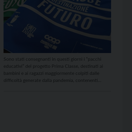
Sono stati consegnanti in questi giorni i “pacchi
educativi” del progetto Prima Classe, destinati ai
bambini e ai ragazzi maggiormente colpiti dalle
difficoltà generate dalla pandemia, contenenti
voucher per interventi di supporto educativo, libri,
giochi didattici, PC, ma anche visite a musei e
esperienze di socializzazione. L’iniziativa, ideata dai
consorzi Sait e Consolida in collaborazione […]