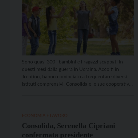
Sono quasi 300 i bambini e i ragazzi scappati in
questi mesi dalla guerra in Ucraina. Accolti in
Trentino, hanno cominciato a frequentare diversi
istituti comprensivi. Consolida e le sue cooperative
sociali offrono loro dei laboratori esperienziali e
degli interventi educativi costruiti in collaborazione
con il Dipartimento Istruzione della Provincia
Autonoma di Trento. “Si tratta […]
ECONOMIA E LAVORO
Consolida, Serenella Cipriani
confermata presidente