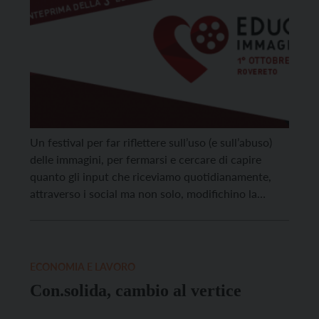
Un festival per far riflettere sull’uso (e sull’abuso)
delle immagini, per fermarsi e cercare di capire
quanto gli input che riceviamo quotidianamente,
attraverso i social ma non solo, modifichino la
nostra percezione della realtà. Vuole essere questo
Educa Immagine, il festival organizzato da
Consolida (Consorzio della Cooperazione Sociale
Trentina) con la direzione artistica di Trentino […]
ECONOMIA E LAVORO
Con.solida, cambio al vertice