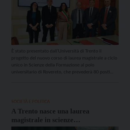
È stato presentato dall’Università di Trento il
progetto del nuovo corso di laurea magistrale a ciclo
unico in Scienze della Formazione al polo
universitario di Rovereto, che prevederà 80 posti
all’anno a partire dall’anno accademico 2027/28.
Con questo tassello si integra l’offerta formativa
dell’Ateneo a Rovereto e si completa il progetto di un
polo dell’innovazione […]
SOCIETÀ E POLITICA
A Trento nasce una laurea
magistrale in scienze
infermieristiche e ostetriche