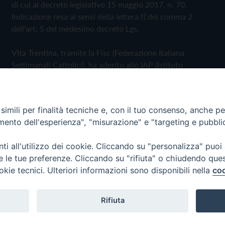
di cui al decreto legislativo 15 maggio 2017, n. 70.
Indicazione resa ai sensi della lettera f) del comma 2
dell'art. 5 del medesimo decreto Lgs.
Vita Trentina, tramite la Fisc (Federazione Italiana
Settimanali Cattolici), ha aderito allo IAP (Istituto
dell'Autodisciplina Pubblicitaria) accettando il Codice di
Autodisciplina della Comunicazione Commerciale
imili per finalità tecniche e, con il tuo consenso, anche per 
Privacy Policy
Cookie Policy
amento dell'esperienza", "misurazione" e "targeting e pubbli
i all'utilizzo dei cookie. Cliccando su "personalizza" puoi
 Trentina Editrice
re le tue preferenze. Cliccando su "rifiuta" o chiudendo que
okie tecnici. Ulteriori informazioni sono disponibili nella
coo
Rifiuta