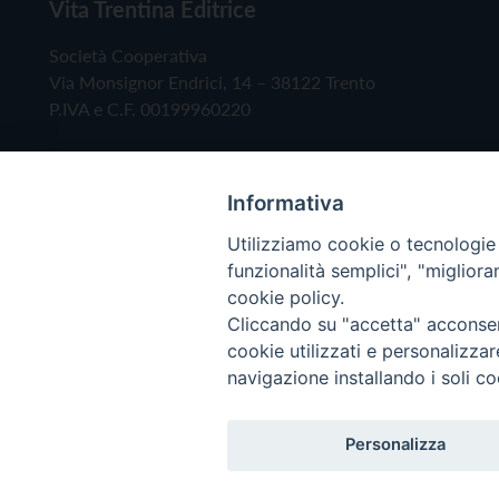
Vita Trentina Editrice
Società Cooperativa
Via Monsignor Endrici, 14 – 38122 Trento
P.IVA e C.F. 00199960220
Informativa
Utilizziamo cookie o tecnologie s
funzionalità semplici", "miglior
cookie policy.
Cliccando su "accetta" acconsent
Copyright © 2019 - Tutti i diritti riservati - Vita
cookie utilizzati e personalizza
navigazione installando i soli co
Privacy Policy
Personalizza