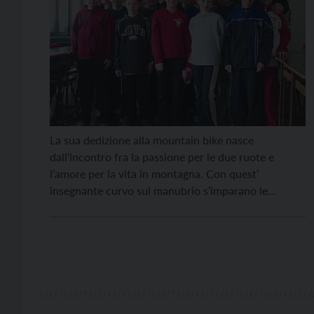
La sua dedizione alla mountain bike nasce
dall’incontro fra la passione per le due ruote e
l’amore per la vita in montagna. Con quest’
insegnante curvo sul manubrio s’imparano le
tecniche per condurre il “rampichino” sia nel
traffico cittadino che nei su terreni impervi. Questa
figura di maestro, riconosciuta dalla Federazione
Ciclistica Italiana, insegna anche […]