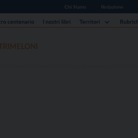
Chi Siamo
Redazione
stro centenario
I nostri libri
Territori
Rubric
TRIMELONI