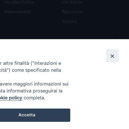
Vendita Online
Chi Siamo
Abbonamenti
Redazione
Scrivici
altre finalità ("interazioni e
cità") come specificato nella
 avere maggiori informazioni sui
sta informativa proseguirai la
kie policy
completa.
Torna all'inizio
Accetta