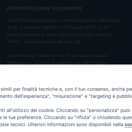
Amministrazione trasparente
Vita Trentina percepisce i contributi pubblici all'editoria
di cui al decreto legislativo 15 maggio 2017, n. 70.
Indicazione resa ai sensi della lettera f) del comma 2
dell'art. 5 del medesimo decreto Lgs.
Vita Trentina, tramite la Fisc (Federazione Italiana
Settimanali Cattolici), ha aderito allo IAP (Istituto
dell'Autodisciplina Pubblicitaria) accettando il Codice di
Autodisciplina della Comunicazione Commerciale
imili per finalità tecniche e, con il tuo consenso, anche per 
Privacy Policy
Cookie Policy
amento dell'esperienza", "misurazione" e "targeting e pubbli
i all'utilizzo dei cookie. Cliccando su "personalizza" puoi
 Trentina Editrice
re le tue preferenze. Cliccando su "rifiuta" o chiudendo que
okie tecnici. Ulteriori informazioni sono disponibili nella
coo