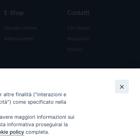
E-Shop
Contatti
Vendita Online
Chi Siamo
Abbonamenti
Redazione
Scrivici
altre finalità ("interazioni e
cità") come specificato nella
 avere maggiori informazioni sui
sta informativa proseguirai la
kie policy
completa.