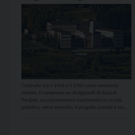
Costruito tra il 1963 e il 1965 come seminario
minore, il complesso ex-Artigianelli di Susà di
Pergine, successivamente trasformato in scuola
pubblica, verrà demolito. Il progetto prende il via
con la determina del Servizio opere civili dell’Apop
(Agenzia provinciale per le opere pubbliche).
L’intervento, del valore complessivo di 2,3 milioni di