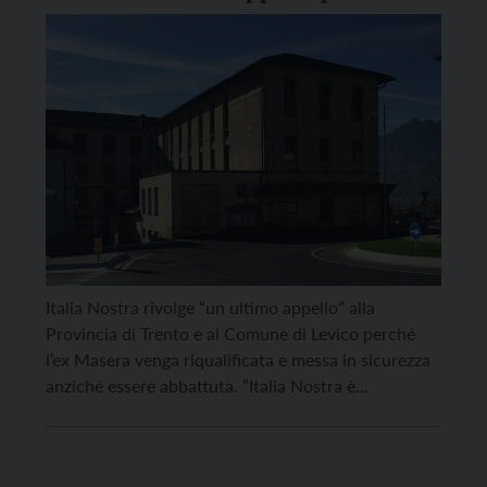
non venga distrutta”
Italia Nostra rivolge “un ultimo appello” alla
Provincia di Trento e al Comune di Levico perché
l’ex Masera venga riqualificata e messa in sicurezza
anziché essere abbattuta. “Italia Nostra è
intervenuta più volte dal 2017 in difesa della
Masera di Levico, a fianco di cittadini e associazioni
culturali che pare comprendano il valore del