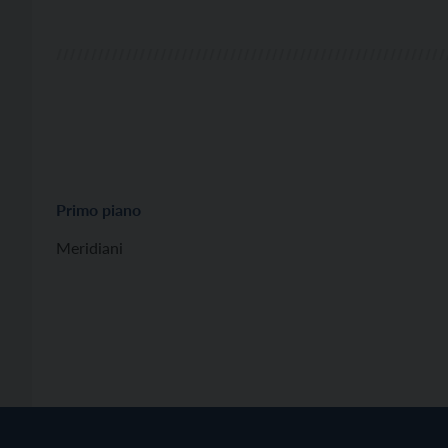
euro, si pone come obiettivo primario […]
Primo piano
Meridiani