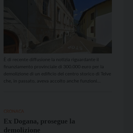
È di recente diffusione la notizia riguardante il
finanziamento provinciale di 300.000 euro per la
demolizione di un edificio del centro storico di Telve
che, in passato, aveva accolto anche funzioni
pubbliche e associative, essendo stato sede del
Municipio, dell’Associazione Nazionale Alpini (ANA)
e dei Vigili del Fuoco Volontari (VVF). L’azione,
proposta dal Comune stesso, […]
CRONACA
Ex Dogana, prosegue la
demolizione