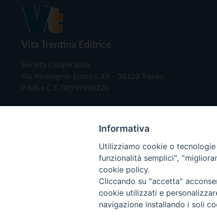
Vita Trentina Editrice
Società Cooperativa
Via Monsignor Endrici, 14 – 38122 Trento
P.IVA e C.F. 00199960220
Informativa
Utilizziamo cookie o tecnologie s
funzionalità semplici", "miglior
cookie policy.
Cliccando su "accetta" acconsent
Copyright © 2019 - Tutti i diritti riservati - Vita
cookie utilizzati e personalizza
navigazione installando i soli co
Privacy Policy