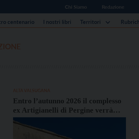
Chi Siamo
Redazione
stro centenario
I nostri libri
Territori
Rubric
ZIONE
ALTA VALSUGANA
Entro l’autunno 2026 il complesso
ex Artigianelli di Pergine verrà
demolito