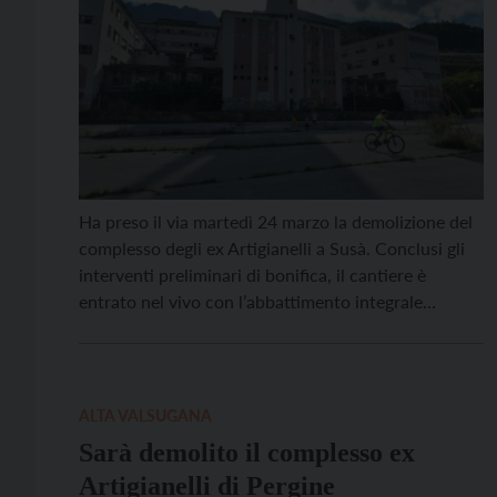
Ha preso il via martedì 24 marzo la demolizione del
complesso degli ex Artigianelli a Susà. Conclusi gli
interventi preliminari di bonifica, il cantiere è
entrato nel vivo con l’abbattimento integrale
dell’edificio, realizzato negli anni Sessanta e da
tempo inutilizzato. I lavori sono stati affidati alla
ditta Cunaccia Bruno srl, per un importo a base […]
ALTA VALSUGANA
Sarà demolito il complesso ex
Artigianelli di Pergine