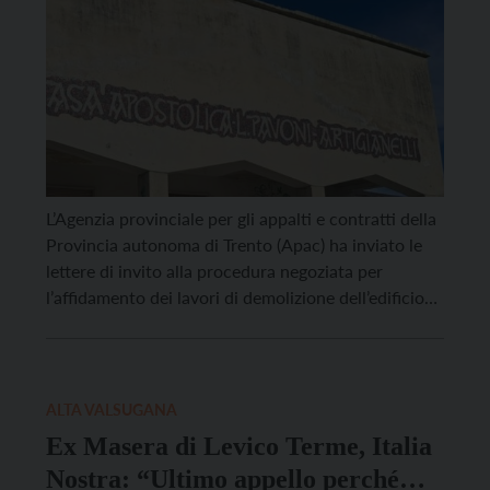
L’Agenzia provinciale per gli appalti e contratti della
Provincia autonoma di Trento (Apac) ha inviato le
lettere di invito alla procedura negoziata per
l’affidamento dei lavori di demolizione dell’edificio
denominato “Ex Artigianelli” a Susà di Pergine
Valsugana. La procedura, sotto soglia comunitaria,
prevede il criterio del prezzo più basso per la
selezione delle offerte presentate. […]
ALTA VALSUGANA
Ex Masera di Levico Terme, Italia
Nostra: “Ultimo appello perché