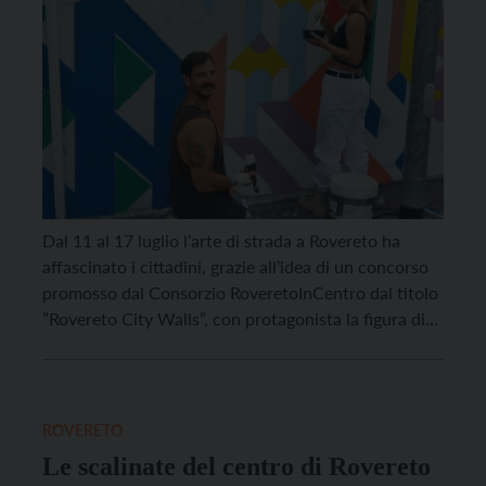
Dal 11 al 17 luglio l’arte di strada a Rovereto ha
affascinato i cittadini, grazie all’idea di un concorso
promosso dal Consorzio RoveretoInCentro dal titolo
”Rovereto City Walls”, con protagonista la figura di
Fortunato Depero. L’originale proposta è stata rivolta
a street artist nazionali e non, per realizzare due
esclusivi murales in Piazzale Achille Leoni. […]
ROVERETO
Le scalinate del centro di Rovereto