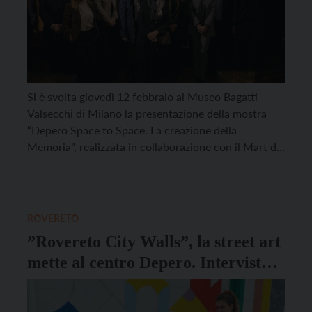
Si è svolta giovedì 12 febbraio al Museo Bagatti
Valsecchi di Milano la presentazione della mostra
“Depero Space to Space. La creazione della
Memoria”, realizzata in collaborazione con il Mart di
Rovereto, museo che gestisce il patrimonio
deperiano e la Casa d’Arte Futurista da lui
progettata. Attraverso oltre quaranta opere, molte
delle quali appartenenti al […]
ROVERETO
”Rovereto City Walls”, la street art
mette al centro Depero. Intervista a
Chiara Capobianco