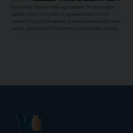
Fortunato Depero sulla sua celebre “Motocicletta”,
datata 1923. Ha scelto di rappresentarlo così il
nostro Giorgio Romagnoni, a sessant’anni esatti dalla
morte, avvenuta il 29 novembre 1960. Nato a Fondo
in val di Non nel 1872, il famoso artista ha legato
però il suo nome a Rovereto dove si trasferì da
giovanissimo per frequentare la […]