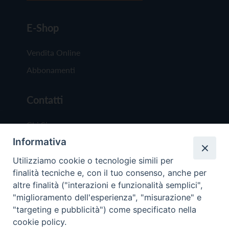
E-Shop
Vendita Online
Abbonamenti
Contatti
Chi Siamo
Informativa
Redazione
Scrivici
Utilizziamo cookie o tecnologie simili per
finalità tecniche e, con il tuo consenso, anche per
altre finalità ("interazioni e funzionalità semplici",
"miglioramento dell'esperienza", "misurazione" e
"targeting e pubblicità") come specificato nella
cookie policy.
Copyright © 2019 - Tutti i diritti riservati - Vit