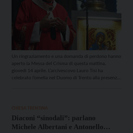
Un ringraziamento e una domanda di perdono hanno
aperto la Messa del Crisma di questa mattina,
giovedì 14 aprile. L’arcivescovo Lauro Tisi ha
celebrato l’omelia nel Duomo di Trento alla presenza
di sacerdoti, diaconi e fedeli. E’ ai sacerdoti e ai
diaconi, in particolare, che ha chiesto perdono:
“Domando perdono al Padre per tutte le […]
CHIESA TRENTINA
Diaconi “sinodali”: parlano
Michele Albertani e Antonello