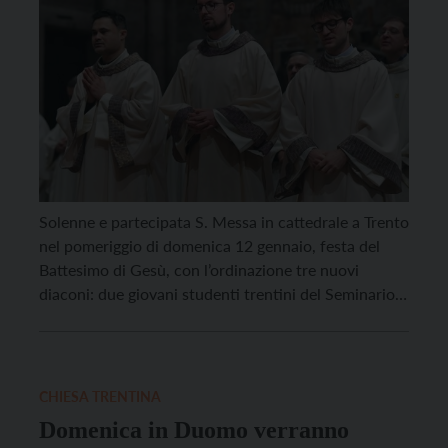
Solenne e partecipata S. Messa in cattedrale a Trento
nel pomeriggio di domenica 12 gennaio, festa del
Battesimo di Gesù, con l’ordinazione tre nuovi
diaconi: due giovani studenti trentini del Seminario
diocesano – Filippo Zanetti, 26 anni, di Darzo
e Federico Mattivi, 25 anni, di Pergine – e un
religioso stimmatino di origini brasiliane: Valdinei
Alves Da Silva, 36 anni, […]
CHIESA TRENTINA
Domenica in Duomo verranno