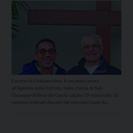
Siciliano. L’ordinazione il 19 marzo
a Riva
Il primo fa l’imbianchino, il secondo lavora
all’Agenzia delle Entrate. Nella chiesa di San
Giuseppe di Riva del Garda sabato 19 marzo alle 16
saranno ordinati diaconi dal vescovo Lauro (la
celebrazione sarà in diretta su Telepace Trento e su
Youtube). Michele Anderlani e Antonello Siciliano
arrivano all’altare con il sostegno delle loro grandi
famiglie, […]