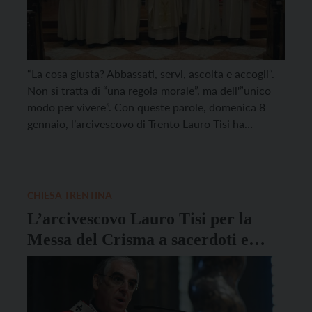
“La cosa giusta? Abbassati, servi, ascolta e accogli“.
Non si tratta di “una regola morale”, ma dell'”unico
modo per vivere”. Con queste parole, domenica 8
gennaio, l’arcivescovo di Trento Lauro Tisi ha
consegnato il mandato di “accoliti” (chi assiste il
sacerdote all’altare, ndr) a tre giovani del seminario
diocesano e due candidati al diaconato permanente.
[…]
CHIESA TRENTINA
L’arcivescovo Lauro Tisi per la
Messa del Crisma a sacerdoti e
diaconi: “Vi chiedo perdono per
tutte le volte in cui vi ho ferito”