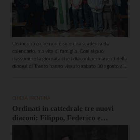
Un incontro che non è solo una scadenza da
calendario, ma vita di famiglia. Così si può
riassumere la giornata che i diaconi permanenti della
diocesi di Trento hanno vissuto sabato 30 agosto al
santuario giubilare di Montagnaga, riuniti attorno al
vescovo, monsignor Lauro Tisi. “Il legame con il
vescovo – sottolinea Tiziano Civettini, responsabile
[…]
CHIESA TRENTINA
Ordinati in cattedrale tre nuovi
diaconi: Filippo, Federico e
Valdinei