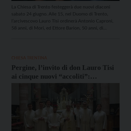
La Chiesa di Trento festeggerà due nuovi diaconi
sabato 24 giugno. Alle 15, nel Duomo di Trento,
l’arcivescovo Lauro Tisi ordinerà Antonio Caproni,
58 anni, di Mori, ed Ettore Barion, 50 anni, di
Torbole. Le vite di Antonio ed Ettore sono
accomunate, oltre che dalla loro scelta, dalle loro
famiglie, accoglienti e numerose. Antonio – […]
CHIESA TRENTINA
Pergine, l’invito di don Lauro Tisi
ai cinque nuovi “accoliti”:
“Abbassati, servi, ascolta e accogli”