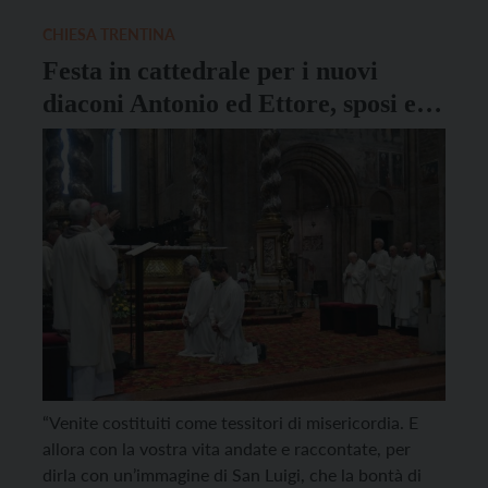
anni, di Pergine. Oltre a loro, l’Arcivescovo imporrà
le mani anche […]
CHIESA TRENTINA
Festa in cattedrale per i nuovi
diaconi Antonio ed Ettore, sposi e
padri
“Venite costituiti come tessitori di misericordia. E
allora con la vostra vita andate e raccontate, per
dirla con un’immagine di San Luigi, che la bontà di