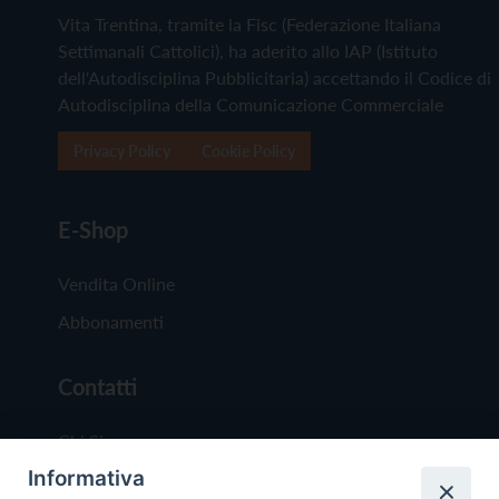
Vita Trentina, tramite la Fisc (Federazione Italiana
Settimanali Cattolici), ha aderito allo IAP (Istituto
dell'Autodisciplina Pubblicitaria) accettando il Codice di
Autodisciplina della Comunicazione Commerciale
Privacy Policy
Cookie Policy
E-Shop
Vendita Online
Abbonamenti
Contatti
Chi Siamo
Informativa
Redazione