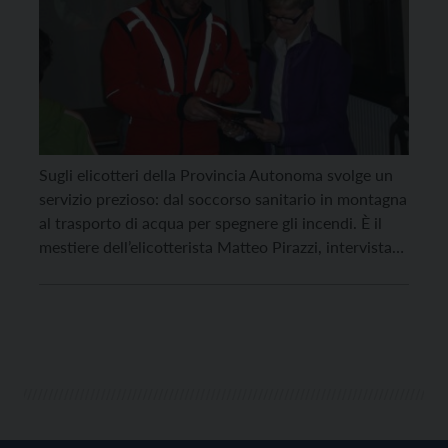
Sugli elicotteri della Provincia Autonoma svolge un
servizio prezioso: dal soccorso sanitario in montagna
al trasporto di acqua per spegnere gli incendi. È il
mestiere dell’elicotterista Matteo Pirazzi, intervistato
dai ragazzi della classe I°A della scuola media
dell’Istituto Salesiani di Trento. Pirazzi, in cosa
consiste il suo lavoro? Ci occupiamo principalmente
di elisoccorso: portiamo aiuto […]