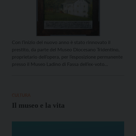
Con l’inizio del nuovo anno è stato rinnovato il
prestito, da parte del Museo Diocesano Tridentino,
proprietario dell’opera, per l’esposizione permanente
presso il Museo Ladino di Fassa dell’ex-voto
Madonna con Bambino, San Giovanni Battista e una
casa colpita da un fulmine, dipinto da un pittore
ignoto nel 1855. L’opera già da oltre un decennio
impreziosisce […]
CULTURA
Il museo e la vita