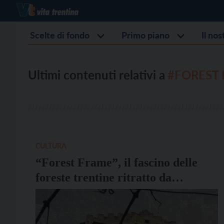
Scelte di fondo
Primo piano
Il no
Ultimi contenuti relativi a
#FOREST
CULTURA
“Forest Frame”, il fascino delle
foreste trentine ritratto da
Maurizio Galimberti in mostra al
Museo di san Michele