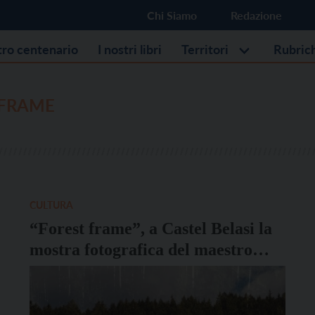
Chi Siamo
Redazione
stro centenario
I nostri libri
Territori
Rubric
 FRAME
CULTURA
“Forest frame”, a Castel Belasi la
mostra fotografica del maestro
Maurizio Galimberti