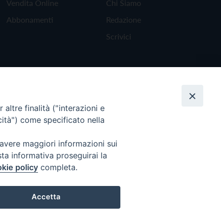
Vendita Online
Chi Siamo
Abbonamenti
Redazione
Scrivici
altre finalità ("interazioni e
cità") come specificato nella
 avere maggiori informazioni sui
sta informativa proseguirai la
kie policy
completa.
Torna all'inizio
Accetta