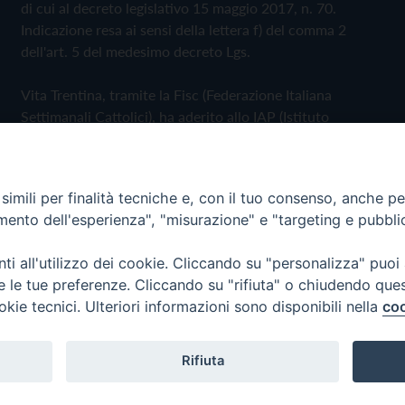
di cui al decreto legislativo 15 maggio 2017, n. 70.
Indicazione resa ai sensi della lettera f) del comma 2
dell'art. 5 del medesimo decreto Lgs.
Vita Trentina, tramite la Fisc (Federazione Italiana
Settimanali Cattolici), ha aderito allo IAP (Istituto
dell'Autodisciplina Pubblicitaria) accettando il Codice di
Autodisciplina della Comunicazione Commerciale
imili per finalità tecniche e, con il tuo consenso, anche per 
Privacy Policy
Cookie Policy
amento dell'esperienza", "misurazione" e "targeting e pubbli
i all'utilizzo dei cookie. Cliccando su "personalizza" puoi
 Trentina Editrice
re le tue preferenze. Cliccando su "rifiuta" o chiudendo que
okie tecnici. Ulteriori informazioni sono disponibili nella
coo
Rifiuta