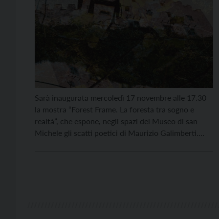
Sarà inaugurata mercoledì 17 novembre alle 17.30
la mostra “Forest Frame. La foresta tra sogno e
realtà”, che espone, negli spazi del Museo di san
Michele gli scatti poetici di Maurizio Galimberti.
Ventisei opere che indagano il rapporto tra natura e
umanità e presentano uno spaccato del Trentino di
grande emozione. Con un linguaggio decisamente
[…]