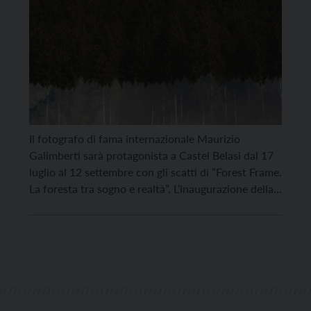
Il fotografo di fama internazionale Maurizio
Galimberti sarà protagonista a Castel Belasi dal 17
luglio al 12 settembre con gli scatti di “Forest Frame.
La foresta tra sogno e realtà”. L’inaugurazione della
mostra è fissata per sabato 17 luglio alle ore 18. Un
viaggio fotografico nelle foreste trentine, tra alberi
che profumano di legno buono […]