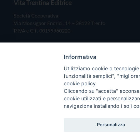
Vita Trentina Editrice
Società Cooperativa
Via Monsignor Endrici, 14 – 38122 Trento
P.IVA e C.F. 00199960220
Informativa
Utilizziamo cookie o tecnologie s
funzionalità semplici", "miglior
cookie policy.
Cliccando su "accetta" acconsent
Copyright © 2019 - Tutti i diritti riservati - Vita
cookie utilizzati e personalizza
navigazione installando i soli co
Privacy Policy
Personalizza