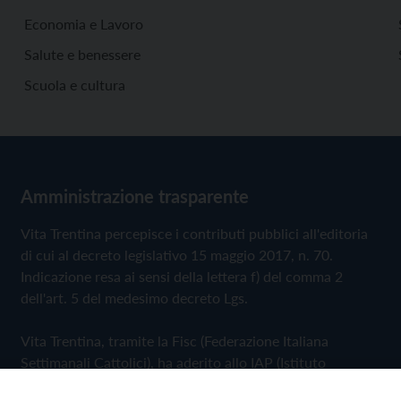
Economia e Lavoro
Salute e benessere
Scuola e cultura
Amministrazione trasparente
Vita Trentina percepisce i contributi pubblici all'editoria
di cui al decreto legislativo 15 maggio 2017, n. 70.
Indicazione resa ai sensi della lettera f) del comma 2
dell'art. 5 del medesimo decreto Lgs.
Vita Trentina, tramite la Fisc (Federazione Italiana
Settimanali Cattolici), ha aderito allo IAP (Istituto
dell'Autodisciplina Pubblicitaria) accettando il Codice di