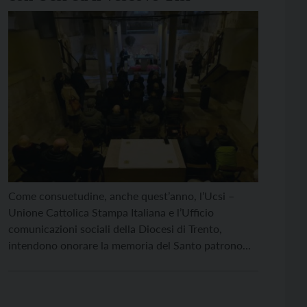
Come consuetudine, anche quest’anno, l’Ucsi –
Unione Cattolica Stampa Italiana e l’Ufficio
comunicazioni sociali della Diocesi di Trento,
intendono onorare la memoria del Santo patrono
dei giornalisti, San Francesco di Sales, con un
incontro che si svolgerà giovedì 25 gennaio ed al
quale sono invitati tutti i colleghi. L’appuntamento è