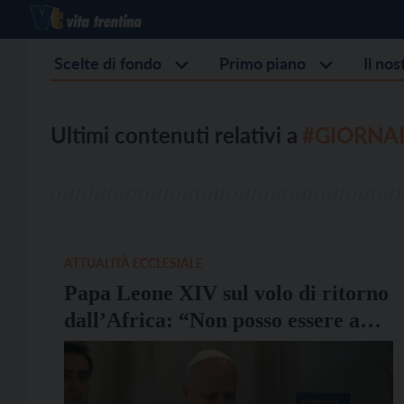
Scelte di fondo
Primo piano
Il no
Ultimi contenuti relativi a
#GIORNAL
ATTUALITÀ ECCLESIALE
Papa Leone XIV sul volo di ritorno
dall’Africa: “Non posso essere a
favore della guerra, condanno la
pena di morte”