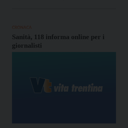
L’arcivescovo di Trento, Lauro Tisi, ha rivolto questo
messaggio ai giornalisti nel giorno del loro patrono,
San Francesco di Sales, in una Messa che si […]
CRONACA
Sanità, 118 informa online per i
giornalisti