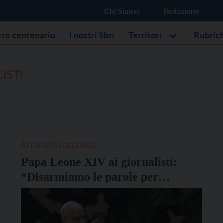
Chi Siamo
Redazione
stro centenario
I nostri libri
Territori
Rubric
ISTI
ATTUALITÀ ECCLESIALE
Papa Leone XIV ai giornalisti:
“Disarmiamo le parole per
disarmare la Terra”