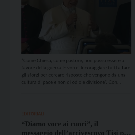
“Come Chiesa, come pastore, non posso essere a
favore della guerra. E vorrei incoraggiare tutti a fare
gli sforzi per cercare risposte che vengono da una
cultura di pace e non di odio e divisione”. Con
queste parole Leone XIV apre la conferenza stampa
sul volo di ritorno dalla Guinea Equatoriale a Roma,
al termine […]
EDITORIALI
“Diamo voce ai cuori”, il
messaggio dell’arcivescovo Tisi per