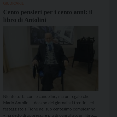
per le ore 10.30, con […]
GIUDICARIE
Cento pensieri per i cento anni: il
libro di Antolini
Niente torta con le candeline, ma un regalo che
Mario Antolini – decano dei giornalisti trentini ieri
festeggiato a Tione nel suo centesimo compleanno
– ha detto di apprezzare più di ogni altro: un libro,