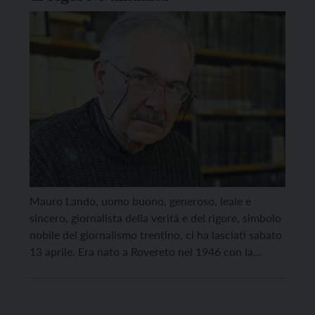
Mauro Lando, uomo buono, generoso, leale e
sincero, giornalista della verità e del rigore, simbolo
nobile del giornalismo trentino, ci ha lasciati sabato
13 aprile. Era nato a Rovereto nel 1946 con la
vocazione del giornalismo nel sangue. Dopo la
laurea in Sociologia nel 1966 entra nella redazione
di Riva del Garda del quotidiano “Alto […]