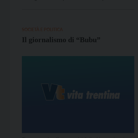
giornalisti con 60 anni o più di iscrizione, assieme a
quelli con 40 anni di anzianità nell’albo. “Negli ultimi
anni, il giornalismo, anche quello locale, […]
SOCIETÀ E POLITICA
Il giornalismo di “Bubu”