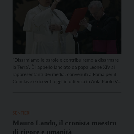
“Disarmiamo le parole e contribuiremo a disarmare
la Terra”. È l’appello lanciato da papa Leone XIV ai
rappresentanti dei media, convenuti a Roma per il
Conclave e ricevuti oggi in udienza in Aula Paolo VI.
Si tratta della prima udienza pubblica, come è
consuetudine dedicata ai giornalisti. Leone XIV li ha
sollecitati a “portare avanti […]
SENTIERI
Mauro Lando, il cronista maestro
di rigore e umanità