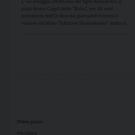
E' un omaggio affettuoso del figlio Alessandro al
papà Bruno Cagol detto “Bubu”, per 20 anni
presidente dell'Ordine dei giornalisti trentini il
volume dal titolo “Edizione Straordinaria” (edito da
Curcu & Genovese) presentato a Palazzo Geremia
nel ventennale della morte.
Primo piano
Meridiani