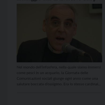
la Giornata delle Comunicazioni
sociali
Nel mondo dell’infosfera, nella quale siamo immersi
come pesci in un acquario, la Giornata delle
Comunicazioni sociali giunge ogni anno come una
salutare boccata d’ossigeno. Era lo stesso cardinale
Carlo Maria Martini a richiamare il paragone ittico,
nel momento dell’esplosione della TV commerciale a
inizio anni Novanta. Non siamo molto distanti da