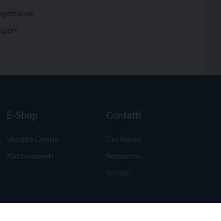
Spettacoli
Sport
E-Shop
Contatti
Vendita Online
Chi Siamo
Abbonamenti
Redazione
Scrivici