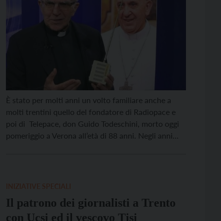
È stato per molti anni un volto familiare anche a
molti trentini quello del fondatore di Radiopace e
poi di Telepace, don Guido Todeschini, morto oggi
pomeriggio a Verona all’età di 88 anni. Negli anni
Settanta dalla collina di Cerna, dove si recava da
giovane prete ad assistere i campi estivi dei giovani,
aveva fondato […]
INIZIATIVE SPECIALI
Il patrono dei giornalisti a Trento
con Ucsi ed il vescovo Tisi