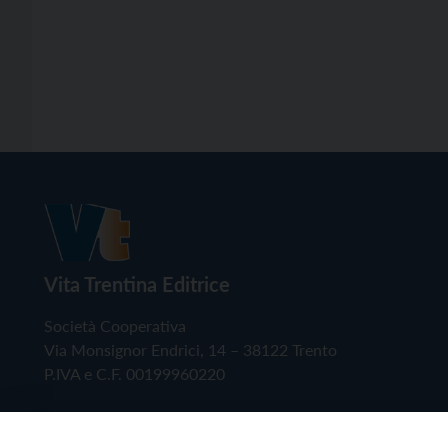
Vita Trentina Editrice
Società Cooperativa
Via Monsignor Endrici, 14 – 38122 Trento
P.IVA e C.F. 00199960220