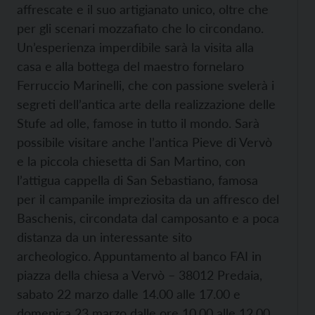
affrescate e il suo artigianato unico, oltre che
per gli scenari mozzafiato che lo circondano.
Un’esperienza imperdibile sarà la visita alla
casa e alla bottega del maestro fornelaro
Ferruccio Marinelli, che con passione svelerà i
segreti dell’antica arte della realizzazione delle
Stufe ad olle, famose in tutto il mondo. Sarà
possibile visitare anche l’antica Pieve di Vervò
e la piccola chiesetta di San Martino, con
l’attigua cappella di San Sebastiano, famosa
per il campanile impreziosita da un affresco del
Baschenis, circondata dal camposanto e a poca
distanza da un interessante sito
archeologico. Appuntamento al banco FAI in
piazza della chiesa a Vervò – 38012 Predaia,
sabato 22 marzo dalle 14.00 alle 17.00 e
domenica 23 marzo dalle ore 10.00 alle 12.00