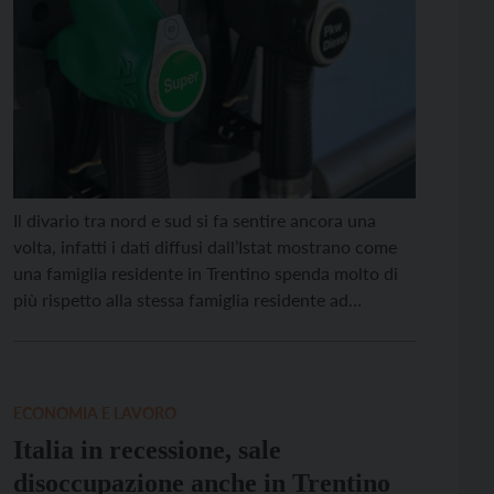
Il divario tra nord e sud si fa sentire ancora una
volta, infatti i dati diffusi dall’Istat mostrano come
una famiglia residente in Trentino spenda molto di
più rispetto alla stessa famiglia residente ad
esempio in Puglia. Numeri, che descrivono
l’aumento dei consumi delle famiglie nel 2021, che
per il Codacons sono obsoleti e già […]
ECONOMIA E LAVORO
Italia in recessione, sale
disoccupazione anche in Trentino