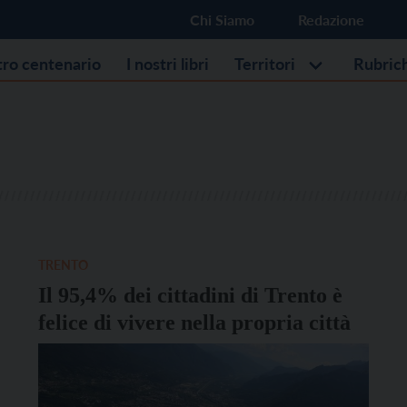
Chi Siamo
Redazione
stro centenario
I nostri libri
Territori
Rubric
TRENTO
Il 95,4% dei cittadini di Trento è
felice di vivere nella propria città