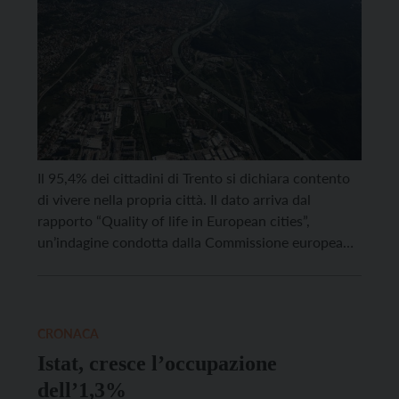
Il 95,4% dei cittadini di Trento si dichiara contento
di vivere nella propria città. Il dato arriva dal
rapporto “Quality of life in European cities”,
un’indagine condotta dalla Commissione europea
con il contributo degli istituti nazionali di statistica
del continente (l’Istat per l’Italia) in una selezione di
centri urbani europei allo scopo di determinare la
[…]
CRONACA
Istat, cresce l’occupazione
dell’1,3%