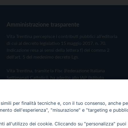
Amministrazione trasparente
Vita Trentina percepisce i contributi pubblici all'editoria
di cui al decreto legislativo 15 maggio 2017, n. 70.
Indicazione resa ai sensi della lettera f) del comma 2
dell'art. 5 del medesimo decreto Lgs.
Vita Trentina, tramite la Fisc (Federazione Italiana
Settimanali Cattolici), ha aderito allo IAP (Istituto
dell'Autodisciplina Pubblicitaria) accettando il Codice di
Autodisciplina della Comunicazione Commerciale
imili per finalità tecniche e, con il tuo consenso, anche per 
Privacy Policy
Cookie Policy
amento dell'esperienza", "misurazione" e "targeting e pubbli
i all'utilizzo dei cookie. Cliccando su "personalizza" puoi