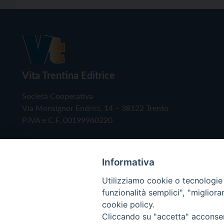
Vita Trentina Editrice
Società Cooperativa
Via Monsignor Endrici, 14 – 38122 Trento
P.IVA e C.F. 00199960220
Informativa
Utilizziamo cookie o tecnologie s
funzionalità semplici", "miglior
cookie policy.
Cliccando su "accetta" acconsent