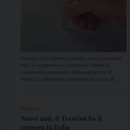
A partire dal 6 ottobre prossimo, e per i successivi
mesi, si svolgeranno le operazioni relative al
Censimento permanente della popolazione di
Trento. La rilevazione coinvolgerà una parte di
cittadini, selezionati casualmente dall’Istat – Istituto
nazionale di statistica. Si ricorda che per il
Censimento permanente è previsto l’obbligo di
risposta da parte delle famiglie. Nei […]
CRONACA
Nuovi nati, il Trentino ha il
primato in Italia