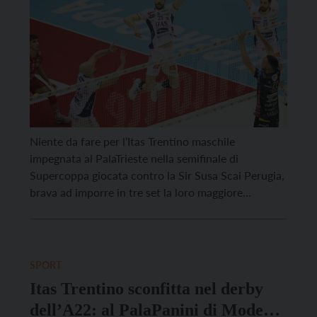
Niente da fare per l’Itas Trentino maschile
impegnata al PalaTrieste nella semifinale di
Supercoppa giocata contro la Sir Susa Scai Perugia,
brava ad imporre in tre set la loro maggiore
regolarità in fase di cambiopalla ed incisività al
servizio ed in attacco, staccando il pass per la Finale
che consentirà loro di difendere il titolo […]
SPORT
Itas Trentino sconfitta nel derby
dell’A22: al PalaPanini di Modena