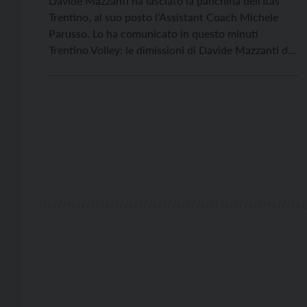
Davide Mazzanti ha lasciato la panchina dell’Itas
Trentino, al suo posto l’Assistant Coach Michele
Parusso. Lo ha comunicato in questo minuti
Trentino Volley: le dimissioni di Davide Mazzanti da
primo allenatore della squadra di Serie A2
femminile, spiega la società trentina sono
unicamente motivate “da problemi familiari e
personali che lo hanno coinvolto nell’ultimo
periodo”. […]