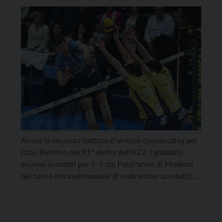
finisce 3 a 1
Arriva la seconda battuta d’arresto consecutiva per
l’Itas Trentino nel 91° derby dell’A22: i gialloblù
escono sconfitti per 1-3 dal PalaPanini di Modena
nel turno infrasettimanale (il sedicesimo assoluto) di
SuperLega sul campo della quarta forza del
campionato, che ora si fa più vicina in classifica. Il
servizio dei padroni di casa, il più efficace […]