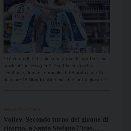
Ci è voluto il tie break e una prova di carattere, ma
grazie al successo per 3-2 su Piacenza nella
semifinale, domani, domenica 8 febbraio a partire
dalle ore 18 l’Itas Trentino maschile potrà giocare la
decima finale di Coppa Italia della sua storia,
andando alla ricerca del quarto successo di sempre:
avversario la Rana […]
SENZA CATEGORIA
Volley. Secondo turno del girone di
ritorno, a Santo Stefano l’Itas