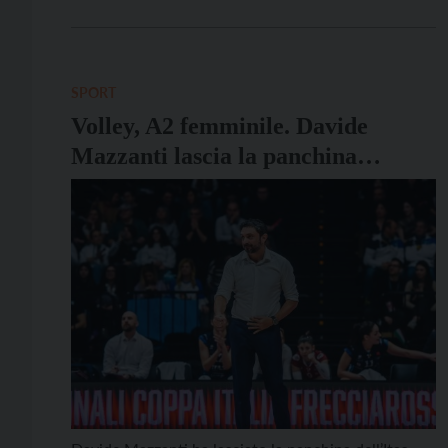
da capolista. Un risultato prezioso che permette ai
gialloblù di guadagnare un punto di margine su
Verona […]
SPORT
Volley, A2 femminile. Davide
Mazzanti lascia la panchina
dell’Itas Trentino