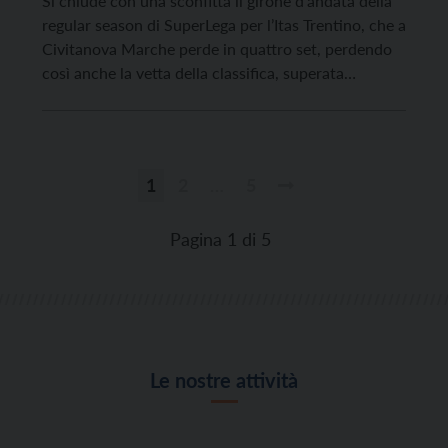
Si chiude con una sconfitta il girone d’andata della
regular season di SuperLega per l’Itas Trentino, che a
Civitanova Marche perde in quattro set, perdendo
così anche la vetta della classifica, superata
nuovamente da Perugia. Dopo aver perso il primo
set allo sprint, la squadra di Soli aveva vinto a mani
basse il secondo parziale […]
1
2
…
5
Paginazione
degli
Pagina 1 di 5
articoli
Le nostre attività