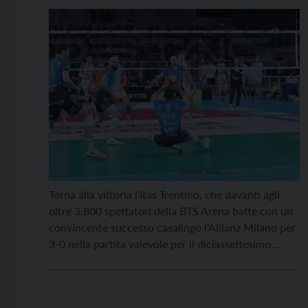
Torna alla vittoria l’Itas Trentino, che davanti agli
oltre 3.800 spettatori della BTS Arena batte con un
convincente successo casalingo l’Allianz Milano per
3-0 nella partita valevole per il diciassettesimo
turno di SuperLega Credem Banca. La corsa dei
gialloblù in classifica è ripresa nel miglior modo
possibile, ovvero trovando i tre punti al termine di