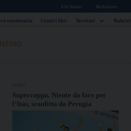
Chi Siamo
Redazione
stro centenario
I nostri libri
Territori
Rubric
ENTINO
SPORT
Supercoppa. Niente da fare per
l’Itas, sconfitta da Perugia