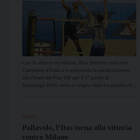
Con la vittoria su Monza, l’Itas Trentino maschile
Campione d’Italia si è assicurata la partecipazione
alla Finale dei Play Off per il 5° posto di
SuperLega 2026: serie al meglio delle tre partite che
inizierà nel prossimo weekend ed assegnerà la
qualificazione alla 2027 CEV Challenge Cup, da
giocare contro la vincente del confronto fra
Modena […]
SPORT
Pallavolo, l’Itas torna alla vittoria
contro Milano