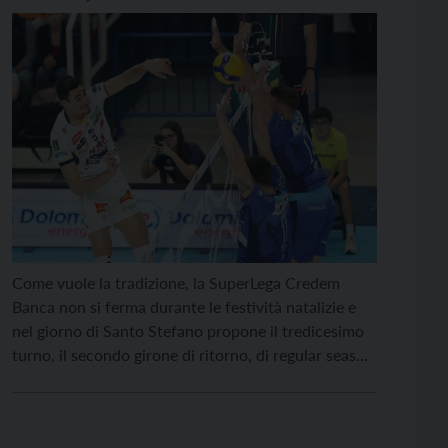
impegnata a Monza
Come vuole la tradizione, la SuperLega Credem
Banca non si ferma durante le festività natalizie e
nel giorno di Santo Stefano propone il tredicesimo
turno, il secondo girone di ritorno, di regular season
2025/26. In questa occasione l’Itas Trentino sarà
impegnata alla OpiquadArena di Monza, per
affrontare la Vero Volley padrona di casa. Fischio