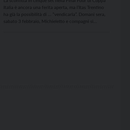
La sconfitta in cinque set nella Final Four di Coppa
Italia è ancora una ferita aperta, ma l’Itas Trentino
ha già la possibilità di … “vendicarla”. Domani sera,
sabato 3 febbraio, Michieletto e compagni si
troveranno di nuovo di fronte a Monza nel sesto
turno del girone di ritorno di Super Lega. L’Itas
Trentino sarà […]