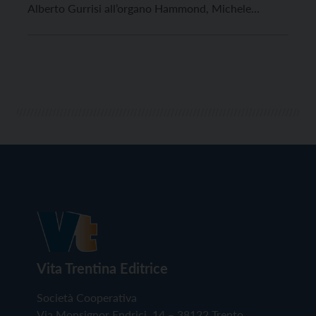
Alberto Gurrisi all’organo Hammond, Michele
Bianchi alla chitarra e Michele Morari alla batteria. Il
concerto inizia alle 21, l’ingresso costa 8 euro (6 euro
il ridotto: giovani fino […]
Vita Trentina Editrice
Società Cooperativa
Via Monsignor Endrici, 14 – 38122 Trento