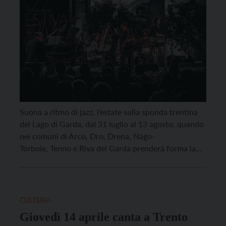
Suona a ritmo di jazz, l’estate sulla sponda trentina
del Lago di Garda, dal 31 luglio al 13 agosto, quando
nei comuni di Arco, Dro, Drena, Nago-
Torbole, Tenno e Riva del Garda prenderà forma la
ventitreesima edizione di “Garda Jazz Festival”, la
rassegna musicale estiva del Garda Trentino che,
come da tradizione, anche quest’anno presenta un
programma ricco di nomi di primo piano della […]
CULTURA
Giovedì 14 aprile canta a Trento