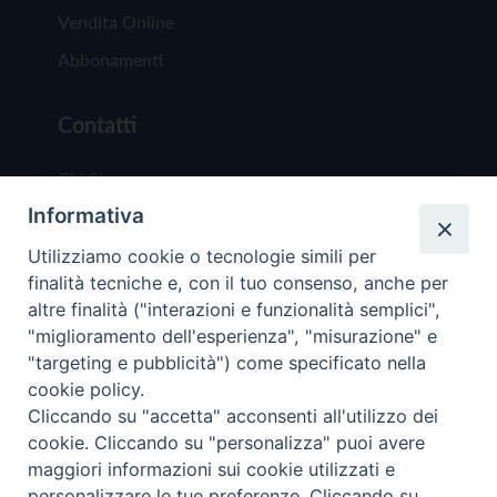
Vendita Online
Abbonamenti
Contatti
Chi Siamo
Informativa
Redazione
Scrivici
Utilizziamo cookie o tecnologie simili per
finalità tecniche e, con il tuo consenso, anche per
altre finalità ("interazioni e funzionalità semplici",
"miglioramento dell'esperienza", "misurazione" e
"targeting e pubblicità") come specificato nella
cookie policy.
Copyright © 2019 - Tutti i diritti riservati - Vit
Cliccando su "accetta" acconsenti all'utilizzo dei
Trentina Editrice
cookie. Cliccando su "personalizza" puoi avere
maggiori informazioni sui cookie utilizzati e
Privacy Policy
personalizzare le tue preferenze. Cliccando su