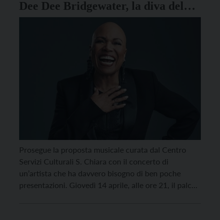
Dee Dee Bridgewater, la diva del
jazz
Prosegue la proposta musicale curata dal Centro
Servizi Culturali S. Chiara con il concerto di
un’artista che ha davvero bisogno di ben poche
presentazioni. Giovedì 14 aprile, alle ore 21, il palco
del Teatro Auditorium di Trento ospiterà infatti una
delle voci più amate sia dal pubblico del jazz che da