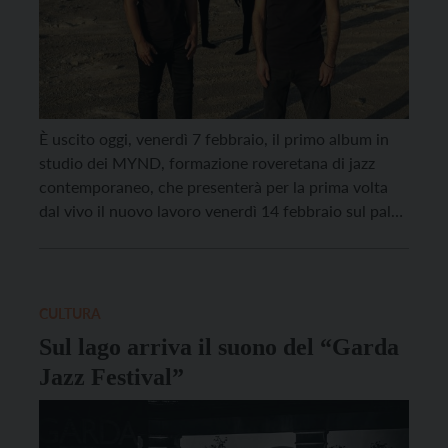
È uscito oggi, venerdì 7 febbraio, il primo album in
studio dei MYND, formazione roveretana di jazz
contemporaneo, che presenterà per la prima volta
dal vivo il nuovo lavoro venerdì 14 febbraio sul palco
del Sudwerk di Bolzano. Un concerto atteso, dopo il
successo delle date di anteprima che hanno visto i
MYND esibirsi in […]
CULTURA
Sul lago arriva il suono del “Garda
Jazz Festival”