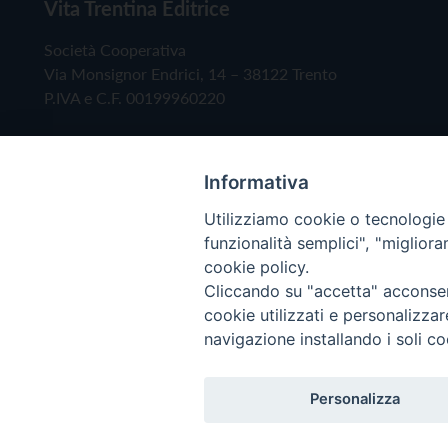
Vita Trentina Editrice
Società Cooperativa
Via Monsignor Endrici, 14 – 38122 Trento
P.IVA e C.F. 00199960220
Informativa
Utilizziamo cookie o tecnologie s
funzionalità semplici", "miglior
cookie policy.
Cliccando su "accetta" acconsent
Copyright © 2019 - Tutti i diritti riservati - Vita
cookie utilizzati e personalizza
navigazione installando i soli co
Privacy Policy
Personalizza