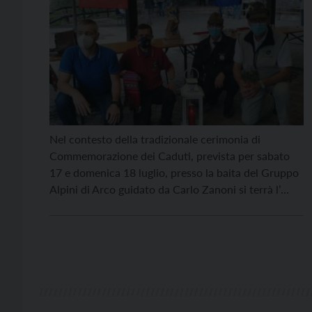
Nel contesto della tradizionale cerimonia di
Commemorazione dei Caduti, prevista per sabato
17 e domenica 18 luglio, presso la baita del Gruppo
Alpini di Arco guidato da Carlo Zanoni si terrà l’
inaugurazione di un artistico busto dedicato al
reduce Lino Gobbi, deceduto lo scorso 7 gennaio
all’ età di 99 anni. Nella giornata di […]