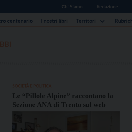
Chi Siamo
Redazione
stro centenario
I nostri libri
Territori
Rubric
BBI
SOCIETÀ E POLITICA
Le “Pillole Alpine” raccontano la
Sezione ANA di Trento sul web