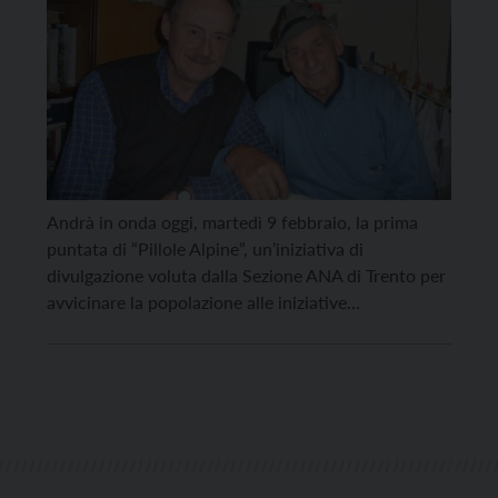
Andrà in onda oggi, martedì 9 febbraio, la prima
puntata di “Pillole Alpine”, un’iniziativa di
divulgazione voluta dalla Sezione ANA di Trento per
avvicinare la popolazione alle iniziative
dell’associazione in tempo di pandemia,
promuovendo la conoscenza della storia, delle
persone e del territorio trentino. La prima puntata,
curata dal comitato di redazione Doss Trent, sarà
[…]