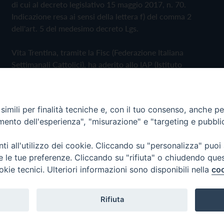
di cui al decreto legislativo 15 maggio 2017, n. 70.
Indicazione resa ai sensi della lettera f) del comma 2
dell'art. 5 del medesimo decreto Lgs.
Vita Trentina, tramite la Fisc (Federazione Italiana
Settimanali Cattolici), ha aderito allo IAP (Istituto
dell'Autodisciplina Pubblicitaria) accettando il Codice di
Autodisciplina della Comunicazione Commerciale
imili per finalità tecniche e, con il tuo consenso, anche per 
Privacy Policy
Cookie Policy
amento dell'esperienza", "misurazione" e "targeting e pubbli
i all'utilizzo dei cookie. Cliccando su "personalizza" puoi
 Trentina Editrice
re le tue preferenze. Cliccando su "rifiuta" o chiudendo que
okie tecnici. Ulteriori informazioni sono disponibili nella
coo
Rifiuta