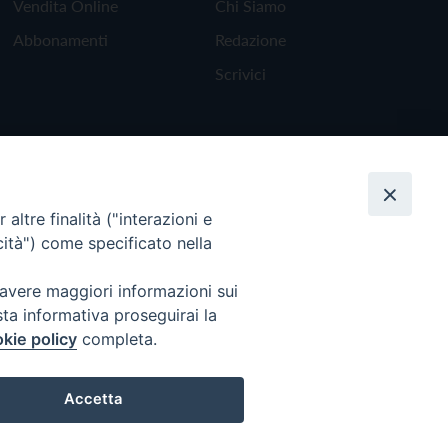
Vendita Online
Chi Siamo
Abbonamenti
Redazione
Scrivici
altre finalità ("interazioni e
cità") come specificato nella
 avere maggiori informazioni sui
sta informativa proseguirai la
kie policy
completa.
Torna all'inizio
Accetta