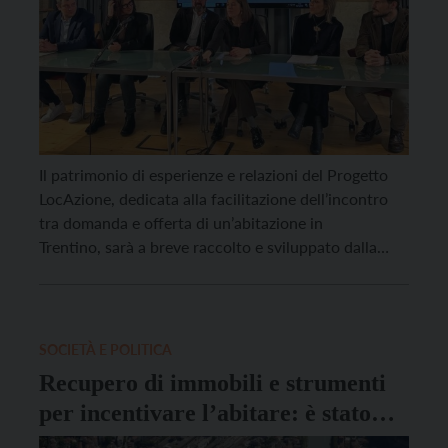
Il patrimonio di esperienze e relazioni del Progetto
LocAzione, dedicata alla facilitazione dell’incontro
tra domanda e offerta di un’abitazione in
Trentino, sarà a breve raccolto e sviluppato dalla
Fondazione Trentino Abitare, promossa sempre da
Atas Onlus e L’Alveare (ex Casa Accoglienza alla Vita
Padre Angelo), con la partecipazione di altri soggetti
come l’Associazione Artigiani e Piccole […]
SOCIETÀ E POLITICA
Recupero di immobili e strumenti
per incentivare l’abitare: è stato
lanciato il progetto “LocAzioni”