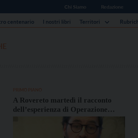
Chi Siamo
Redazione
stro centenario
I nostri libri
Territori
Rubric
HE
PRIMO PIANO
A Rovereto martedì il racconto
dell’esperienza di Operazione
Colomba in Cile con i Mapuche