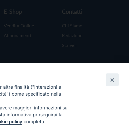
E-Shop
Contatti
Vendita Online
Chi Siamo
Abbonamenti
Redazione
Scrivici
altre finalità ("interazioni e
cità") come specificato nella
 avere maggiori informazioni sui
sta informativa proseguirai la
kie policy
completa.