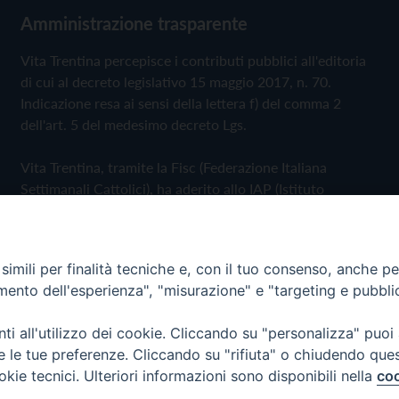
Amministrazione trasparente
Vita Trentina percepisce i contributi pubblici all'editoria
di cui al decreto legislativo 15 maggio 2017, n. 70.
Indicazione resa ai sensi della lettera f) del comma 2
dell'art. 5 del medesimo decreto Lgs.
Vita Trentina, tramite la Fisc (Federazione Italiana
Settimanali Cattolici), ha aderito allo IAP (Istituto
dell'Autodisciplina Pubblicitaria) accettando il Codice di
Autodisciplina della Comunicazione Commerciale
imili per finalità tecniche e, con il tuo consenso, anche per 
Privacy Policy
Cookie Policy
amento dell'esperienza", "misurazione" e "targeting e pubbli
i all'utilizzo dei cookie. Cliccando su "personalizza" puoi
 Trentina Editrice
re le tue preferenze. Cliccando su "rifiuta" o chiudendo que
okie tecnici. Ulteriori informazioni sono disponibili nella
coo