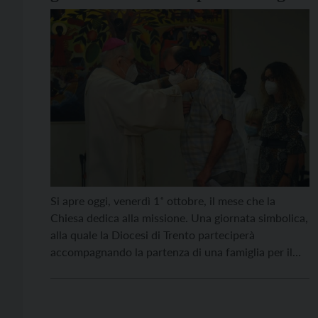
Bettini, in partenza per la missione
Si apre oggi, venerdì 1˚ ottobre, il mese che la
Chiesa dedica alla missione. Una giornata simbolica,
alla quale la Diocesi di Trento parteciperà
accompagnando la partenza di una famiglia per il
Cile. Si tratta – come descritto sul numero della
scorsa settimana di Vita Trentina – della famiglia
Bettini: Fabrizio, Francesca, Mario, Rosette e […]