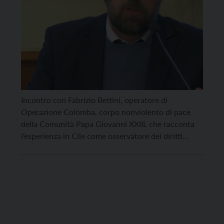
Incontro con Fabrizio Bettini, operatore di
Operazione Colomba, corpo nonviolento di pace
della Comunità Papa Giovanni XXIII, che racconta
l’esperienza in Cile come osservatore dei diritti
umani con il popolo Mapuche martedì 20 agosto
alle 18 al Centro Pace di Rovereto. Invito dal Centro
Pace ecologia e diritti umani in collaborazione con
l’associazione Quilombo Trentino. Mapuche […]