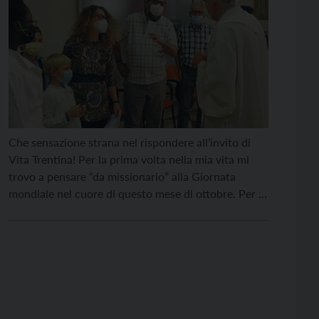
Che sensazione strana nel rispondere all’invito di
Vita Trentina! Per la prima volta nella mia vita mi
trovo a pensare “da missionario” alla Giornata
mondiale nel cuore di questo mese di ottobre. Per la
prima volta almeno per “mandato ufficiale”, insieme
alla mia famiglia. In verità, spero di essere stato
missionario anche durante le altre […]