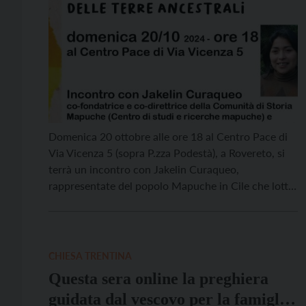
Domenica 20 ottobre alle ore 18 al Centro Pace di
Via Vicenza 5 (sopra P.zza Podestà), a Rovereto, si
terrà un incontro con Jakelin Curaqueo,
rappresentate del popolo Mapuche in Cile che lotta
per essere riconosciuto, per la propria identità
culturale, perché i figli possano accedere ad
un’educazione nella loro lingua nativa, perché ci sia
[…]
CHIESA TRENTINA
Questa sera online la preghiera
guidata dal vescovo per la famiglia