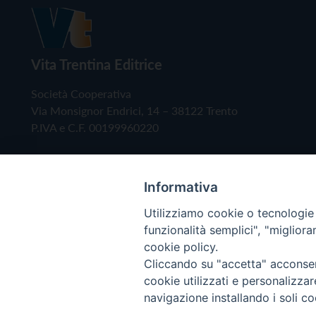
Vita Trentina Editrice
Società Cooperativa
Via Monsignor Endrici, 14 – 38122 Trento
P.IVA e C.F. 00199960220
Informativa
Utilizziamo cookie o tecnologie s
funzionalità semplici", "miglior
cookie policy.
Cliccando su "accetta" acconsent
Copyright © 2019 - Tutti i diritti riservati - Vita
cookie utilizzati e personalizza
navigazione installando i soli co
Privacy Policy