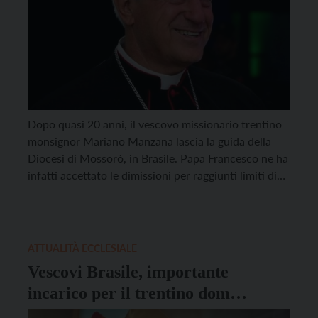
Dopo quasi 20 anni, il vescovo missionario trentino
monsignor Mariano Manzana lascia la guida della
Diocesi di Mossorò, in Brasile. Papa Francesco ne ha
infatti accettato le dimissioni per raggiunti limiti di
età – il 13 ottobre monsignor Manzana ha compiuto
76 anni -, ed ha nominato come suo successore il
brasiliano dom Francisco de Sales […]
ATTUALITÀ ECCLESIALE
Vescovi Brasile, importante
incarico per il trentino dom
Mariano Manzana