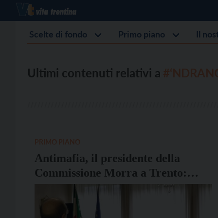
Scelte di fondo
Primo piano
Il no
Ultimi contenuti relativi a
#‘NDRAN
PRIMO PIANO
Antimafia, il presidente della
Commissione Morra a Trento:
“Emblematico il caso del processo
Perfido. Ci si aspetta reazione
concreta da Istituzioni e società