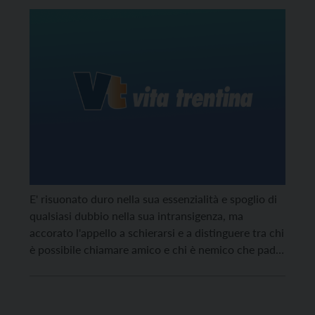
E' risuonato duro nella sua essenzialità e spoglio di
qualsiasi dubbio nella sua intransigenza, ma
accorato l'appello a schierarsi e a distinguere tra chi
è possibile chiamare amico e chi è nemico che padre
Giovanni Ladiana ha lanciato al termine
dell'incontro svoltosi a Villa S. Ignazio.