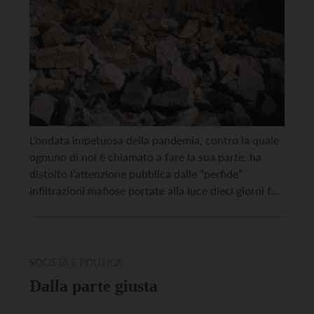
L’ondata impetuosa della pandemia, contro la quale
ognuno di noi è chiamato a fare la sua parte, ha
distolto l’attenzione pubblica dalle “perfide”
infiltrazioni mafiose portate alla luce dieci giorni fa
dalla magistratura dopo due anni di indagini. Le
accuse pesantissime per l’organizzazione a
delinquere cresciuta tra Calabria e val di Cembra
con le mani […]
SOCIETÀ E POLITICA
Dalla parte giusta