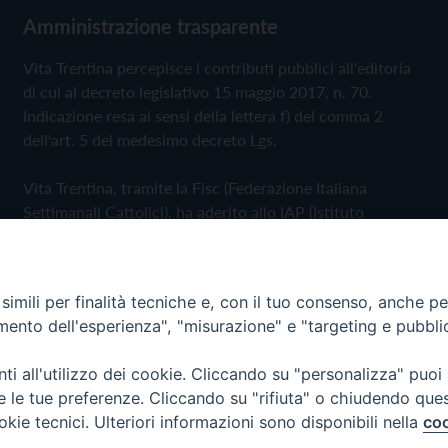
Amministrazione trasparente
Vita Trentina percepisce i contributi pubblici all'editoria
di cui al decreto legislativo 15 maggio 2017, n. 70.
Indicazione resa ai sensi della lettera f) del comma 2
dell'art. 5 del medesimo decreto Lgs.
Vita Trentina, tramite la Fisc (Federazione Italiana
Settimanali Cattolici), ha aderito allo IAP (Istituto
dell'Autodisciplina Pubblicitaria) accettando il Codice di
Autodisciplina della Comunicazione Commerciale
imili per finalità tecniche e, con il tuo consenso, anche per 
Privacy Policy
Cookie Policy
amento dell'esperienza", "misurazione" e "targeting e pubbli
i all'utilizzo dei cookie. Cliccando su "personalizza" puoi
 Trentina Editrice
re le tue preferenze. Cliccando su "rifiuta" o chiudendo que
okie tecnici. Ulteriori informazioni sono disponibili nella
coo