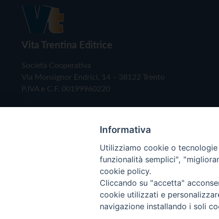
Vita Trentina Editrice
Società Cooperativa
Via Monsignor Endrici, 14 – 38122 Trento
P.IVA e C.F. 00199960220
Informativa
Utilizziamo cookie o tecnologie s
funzionalità semplici", "miglior
cookie policy.
Cliccando su "accetta" acconsent
Copyright © 2019 - Tutti i diritti riservati - Vita
cookie utilizzati e personalizza
navigazione installando i soli co
Privacy Policy