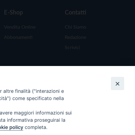
E-Shop
Contatti
Vendita Online
Chi Siamo
Abbonamenti
Redazione
Scrivici
altre finalità ("interazioni e
cità") come specificato nella
 avere maggiori informazioni sui
sta informativa proseguirai la
kie policy
completa.