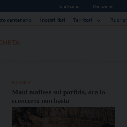
Chi Siamo
Redazione
stro centenario
I nostri libri
Territori
Rubric
GHETA
EDITORIALI
Mani mafiose sul porfido, ora lo
sconcerto non basta