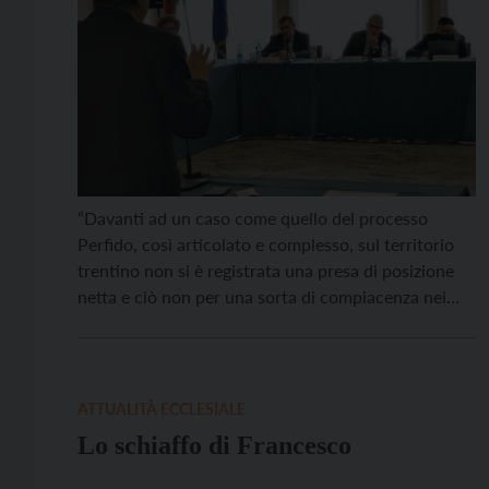
civile”
“Davanti ad un caso come quello del processo
Perfido, così articolato e complesso, sul territorio
trentino non si è registrata una presa di posizione
netta e ciò non per una sorta di compiacenza nei
confronti di questa consorteria, bensì è sembrato
come se si volesse trascurare il fenomeno, quasi
vergognandosi che fatti simili possano essere […]
ATTUALITÀ ECCLESIALE
Lo schiaffo di Francesco