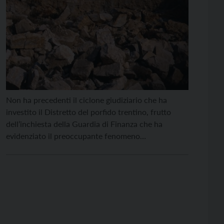
Non ha precedenti il ciclone giudiziario che ha
investito il Distretto del porfido trentino, frutto
dell’inchiesta della Guardia di Finanza che ha
evidenziato il preoccupante fenomeno
dell’infiltrazione della ‘Ndrangheta in Val di Cembra.
19 le misure cautelari emesse, all’alba di giovedì 15
ottobre, dal Tribunale di Trento, mentre a Reggio
Calabria altre 5 persone sono […]