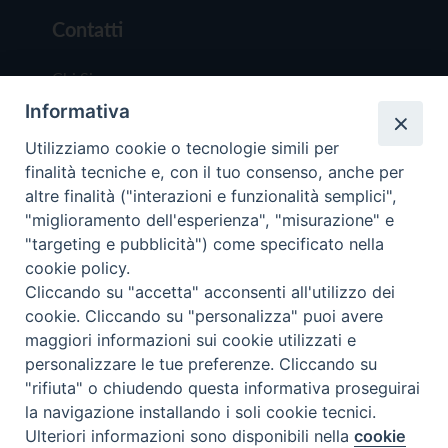
Contatti
Chi Siamo
Informativa
Redazione
Scrivici
Utilizziamo cookie o tecnologie simili per
finalità tecniche e, con il tuo consenso, anche per
altre finalità ("interazioni e funzionalità semplici",
"miglioramento dell'esperienza", "misurazione" e
"targeting e pubblicità") come specificato nella
cookie policy.
Copyright © 2019 - Tutti i diritti riservati - Vit
Cliccando su "accetta" acconsenti all'utilizzo dei
Trentina Editrice
cookie. Cliccando su "personalizza" puoi avere
maggiori informazioni sui cookie utilizzati e
Privacy Policy
personalizzare le tue preferenze. Cliccando su
Torna all'inizi
"rifiuta" o chiudendo questa informativa proseguirai
la navigazione installando i soli cookie tecnici.
Ulteriori informazioni sono disponibili nella
cookie
Preferenze Cookie