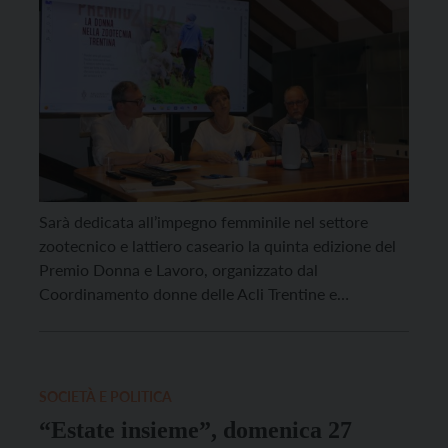
Sarà dedicata all’impegno femminile nel settore
zootecnico e lattiero caseario la quinta edizione del
Premio Donna e Lavoro, organizzato dal
Coordinamento donne delle Acli Trentine e
dall’Arcidiocesi di Trento. “L’iniziativa ha lo scopo
di incoraggiare le donne a nuove forme di
partecipazione e creazione di buone pratiche
lavorative nonché di accrescere la consapevolezza
SOCIETÀ E POLITICA
dell’importanza del ruolo femminile nel mondo […]
“Estate insieme”, domenica 27