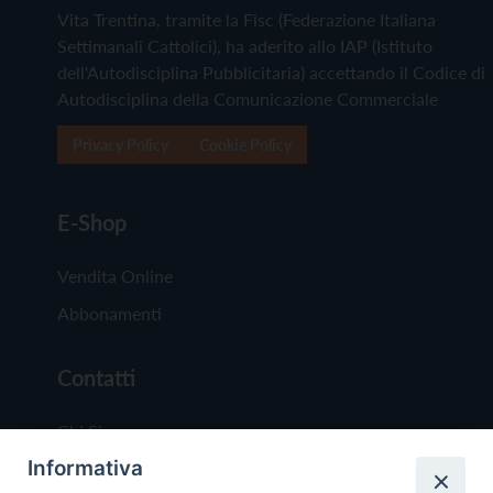
Vita Trentina, tramite la Fisc (Federazione Italiana
Settimanali Cattolici), ha aderito allo IAP (Istituto
dell'Autodisciplina Pubblicitaria) accettando il Codice di
Autodisciplina della Comunicazione Commerciale
Privacy Policy
Cookie Policy
E-Shop
Vendita Online
Abbonamenti
Contatti
Chi Siamo
Informativa
Redazione