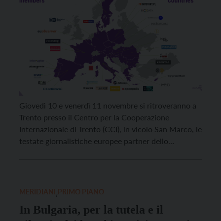
Giovedì 10 e venerdì 11 novembre si ritroveranno a
Trento presso il Centro per la Cooperazione
Internazionale di Trento (CCI), in vicolo San Marco, le
testate giornalistiche europee partner dello
European Data Journalism Network (EDJNet), una
rete coordinata da OBC Transeuropa e volta a
realizzare inchieste giornalistiche collaborative e a
promuovere il giornalismo basato sui […]
MERIDIANI
,
PRIMO PIANO
In Bulgaria, per la tutela e il