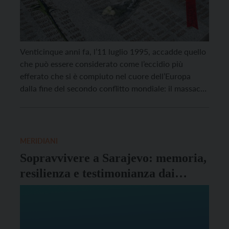
Venticinque anni fa, l’11 luglio 1995, accadde quello
che può essere considerato come l’eccidio più
efferato che si è compiuto nel cuore dell’Europa
dalla fine del secondo conflitto mondiale: il massacro
di Srebrenica. Migliaia di musulmani bosniaci
assassinati brutalmente dalle milizie serbo-bosniache
nell’indifferenza più totale dell’opinione pubblica
internazionale. E nella più completa passività pure
MERIDIANI
dei […]
Sopravvivere a Sarajevo: memoria,
resilienza e testimonianza dai
Balcani a Rovereto