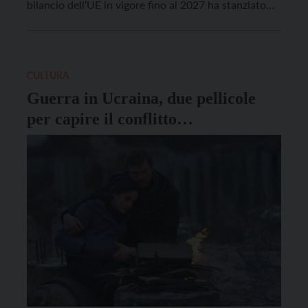
bilancio dell’UE in vigore fino al 2027 ha stanziato
per la politica di coesione 392 miliardi di euro, da
distribuire tra gli stati membri in base al rispettivo
livello di sviluppo. I fondi forniscono sostegno […]
CULTURA
Guerra in Ucraina, due pellicole
per capire il conflitto
all’Auditorium Melotti di Rovereto