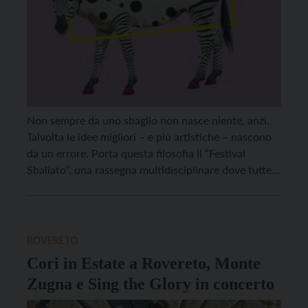
Non sempre da uno sbaglio non nasce niente, anzi.
Talvolta le idee migliori – e più artistiche – nascono
da un errore. Porta questa filosofia il “Festival
Sbaliato”, una rassegna multidisciplinare dove tutte
le forme d’arte si incontrano nel raccontare e
celebrare lo sbaglio. Il “Festival Sbaliato” approderà
al Parco Colorio, a Rovereto, martedì 30 […]
ROVERETO
Cori in Estate a Rovereto, Monte
Zugna e Sing the Glory in concerto