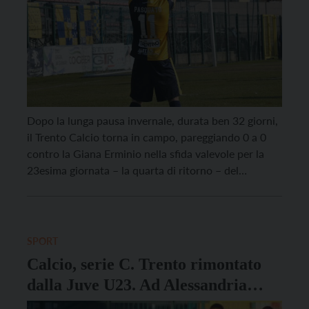
Dopo la lunga pausa invernale, durata ben 32 giorni,
il Trento Calcio torna in campo, pareggiando 0 a 0
contro la Giana Erminio nella sfida valevole per la
23esima giornata – la quarta di ritorno – del
campionato di serie C. Dopo i forzati rinvii dei match
contro Pro Patria e Südtirol, i gialloblu conquistano
[…]
SPORT
Calcio, serie C. Trento rimontato
dalla Juve U23. Ad Alessandria
finisce 2 a 1 per i bianconeri