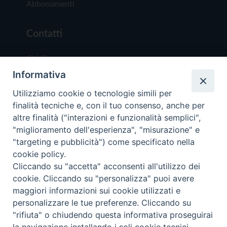
Abbonamenti
Contatti
Chi Siamo
Informativa
Redazione
Scrivici
Utilizziamo cookie o tecnologie simili per
finalità tecniche e, con il tuo consenso, anche per
altre finalità ("interazioni e funzionalità semplici",
"miglioramento dell'esperienza", "misurazione" e
"targeting e pubblicità") come specificato nella
cookie policy.
Copyright © 2019 - Tutti i diritti riservati - Vit
Cliccando su "accetta" acconsenti all'utilizzo dei
Trentina Editrice
cookie. Cliccando su "personalizza" puoi avere
maggiori informazioni sui cookie utilizzati e
Privacy Policy
personalizzare le tue preferenze. Cliccando su
Torna all'inizi
"rifiuta" o chiudendo questa informativa proseguirai