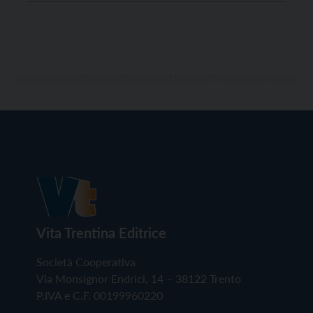
passati in vantaggio alla mezzora del primo tempo
grazie al primo gol in gialloblù […]
Vita Trentina Editrice
Società Cooperativa
Via Monsignor Endrici, 14 – 38122 Trento
P.IVA e C.F. 00199960220