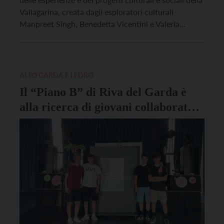
Vallagarina, creata dagli esploratori culturali
Manpreet Singh, Benedetta Vicentini e Valeria
Simonini. Il progetto verrà presentato lunedì 23
settembre alle 20.15 nella sala Zendri in via M. Soini
5 ad Ala nel corso di una serata informativa dal titolo
[…]
ALTO GARDA E LEDRO
Il “Piano B” di Riva del Garda è
alla ricerca di giovani collaboratori
per l’estate