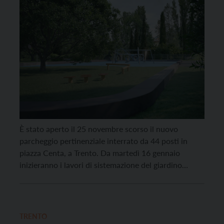
È stato aperto il 25 novembre scorso il nuovo
parcheggio pertinenziale interrato da 44 posti in
piazza Centa, a Trento. Da martedì 16 gennaio
inizieranno i lavori di sistemazione del giardino
sovrastante, dove verrà realizzata un’area giochi. Il
progetto è curato dall’architetta Roberta Di Filippo
dello Studio Raro di Trento, in collaborazione con
l’Ufficio parchi […]
TRENTO