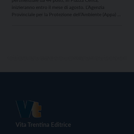
inizieranno entro il mese di agosto. L’Agenzia
Provinciale per la Protezione dell’Ambiente (Appa) ha
autorizzato il Comune, lo scorso 18 luglio, a
utilizzare i rifiuti speciali non pericolosi emersi
durante lo scavo. Il materiale sarà usato per
realizzare un tomo paramassi […]
Vita Trentina Editrice