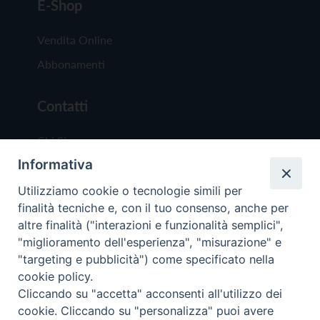
E-Shop
Vendita Online
Abbonamenti
Contatti
Chi Siamo
Informativa
Redazione
Scrivici
Utilizziamo cookie o tecnologie simili per
finalità tecniche e, con il tuo consenso, anche per
altre finalità ("interazioni e funzionalità semplici",
"miglioramento dell'esperienza", "misurazione" e
"targeting e pubblicità") come specificato nella
cookie policy.
Copyright © 2019 - Tutti i diritti riservati - Vit
Cliccando su "accetta" acconsenti all'utilizzo dei
Trentina Editrice
cookie. Cliccando su "personalizza" puoi avere