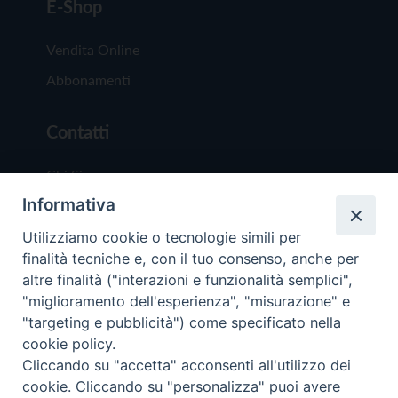
E-Shop
Vendita Online
Abbonamenti
Contatti
Chi Siamo
Informativa
Redazione
Scrivici
Utilizziamo cookie o tecnologie simili per
finalità tecniche e, con il tuo consenso, anche per
altre finalità ("interazioni e funzionalità semplici",
"miglioramento dell'esperienza", "misurazione" e
"targeting e pubblicità") come specificato nella
cookie policy.
Copyright © 2019 - Tutti i diritti riservati - Vit
Cliccando su "accetta" acconsenti all'utilizzo dei
Trentina Editrice
cookie. Cliccando su "personalizza" puoi avere