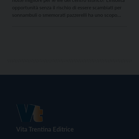
opportunità senza il rischio di essere scambiati per
sonnambuli o smemorati pazzerelli ha uno scopo
benefico e infatti il 30 settembre a Trento si terrà la
“Pigiama Run“, prima edizione della corsa/camminata
non competitiva solidale promossa […]
Vita Trentina Editrice