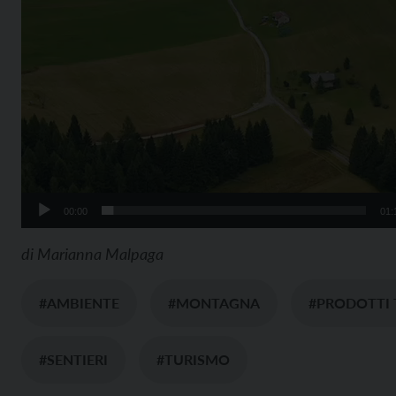
00:00
01:
di
Marianna Malpaga
#AMBIENTE
#MONTAGNA
#PRODOTTI T
#SENTIERI
#TURISMO