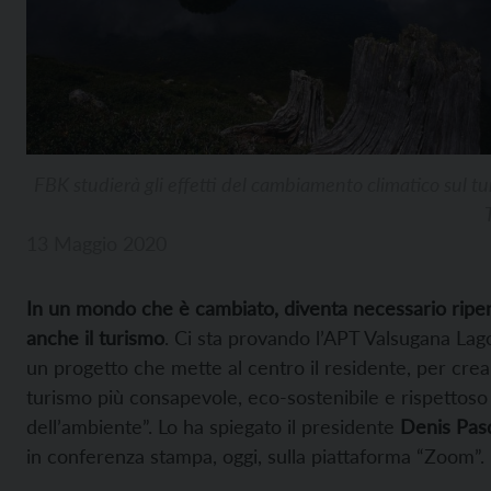
FBK studierà gli effetti del cambiamento climatico sul tu
13 Maggio 2020
In un mondo che è cambiato, diventa necessario ripe
anche il turismo
. Ci sta provando l’APT Valsugana Lago
un progetto che mette al centro il residente, per cre
turismo più consapevole, eco-sostenibile e rispettoso
dell’ambiente”. Lo ha spiegato il presidente
Denis Pas
in conferenza stampa, oggi, sulla piattaforma “Zoom”.