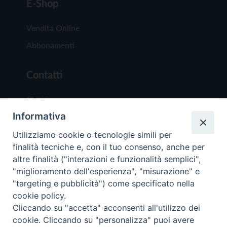
E-Shop
Vendita Online
Abbonamenti
Contatti
Chi Siamo
Informativa
Redazione
Scrivici
Utilizziamo cookie o tecnologie simili per
finalità tecniche e, con il tuo consenso, anche per
altre finalità ("interazioni e funzionalità semplici",
"miglioramento dell'esperienza", "misurazione" e
"targeting e pubblicità") come specificato nella
cookie policy.
Copyright © 2019 - Tutti i diritti riservati - Vit
Cliccando su "accetta" acconsenti all'utilizzo dei
Trentina Editrice
cookie. Cliccando su "personalizza" puoi avere