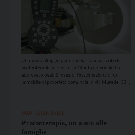
Un nuovo alloggio per i familiari dei pazienti di
protonterapia a Trento. La Giunta comunale ha
approvato oggi, 2 maggio, l’assegnazione di un
immobile di proprietà comunale in via Muredei 33
all’associazione 27 giugno onlus, che fornisce servizi
di assistenza alle famiglie dei pazienti in cura al
Centro di protonterapia di Trento. “L’associazione
accoglie dalla […]
SALUTE E BENESSERE
Protonterapia, un aiuto alle
famiglie