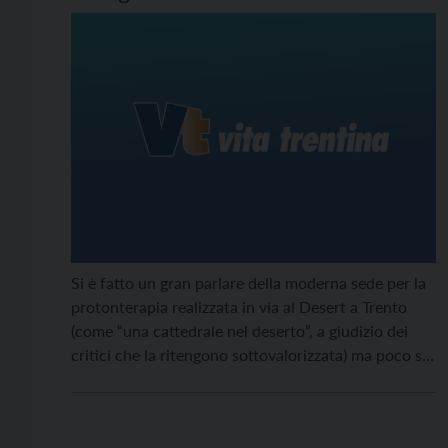
Si è fatto un gran parlare della moderna sede per la
protonterapia realizzata in via al Desert a Trento
(come “una cattedrale nel deserto”, a giudizio dei
critici che la ritengono sottovalorizzata) ma poco si
è detto sull'impatto umano e sociale per le famiglie
dei 140 pazienti che finora si sono sottoposti alle
cure contro tumori e altre patologie, mediamente