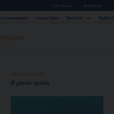
Chi Siamo
Redazione
stro centenario
I nostri libri
Territori
Rubric
TERAPIA
SOCIETÀ E POLITICA
Il giusto spazio