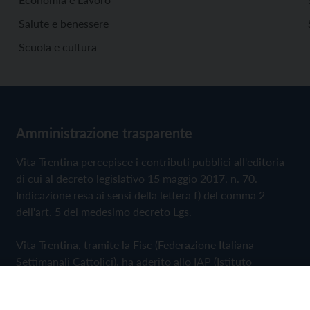
Salute e benessere
Scuola e cultura
Amministrazione trasparente
Vita Trentina percepisce i contributi pubblici all'editoria
di cui al decreto legislativo 15 maggio 2017, n. 70.
Indicazione resa ai sensi della lettera f) del comma 2
dell'art. 5 del medesimo decreto Lgs.
Vita Trentina, tramite la Fisc (Federazione Italiana
Settimanali Cattolici), ha aderito allo IAP (Istituto
dell'Autodisciplina Pubblicitaria) accettando il Codice di
Autodisciplina della Comunicazione Commerciale