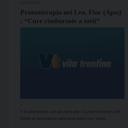
lunghe 4 o 5 settimane.
CRONACA
Protonterapia nei Lea, Flor (Apss)
: “Cure rimborsate a tutti”
>
Il trattamento con protoni per i tumori inserito nei
livelli di assistenza sanitaria entro se i mesi.