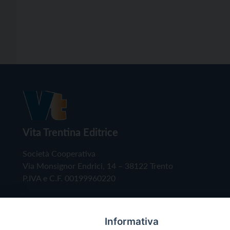
Vita Trentina Editrice
Società Cooperativa
Via Monsignor Endrici, 14 – 38122 Trento
P.IVA e C.F. 00199960220
Informativa