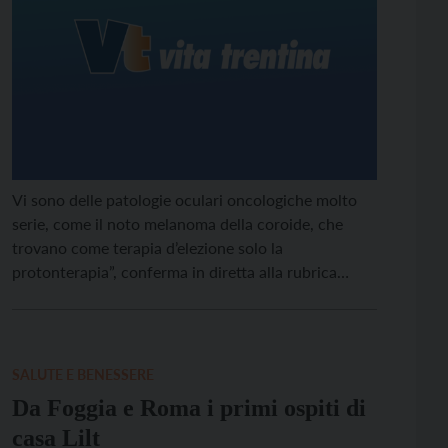
Vi sono delle patologie oculari oncologiche molto
serie, come il noto melanoma della coroide, che
trovano come terapia d’elezione solo la
protonterapia”, conferma in diretta alla rubrica
“Obiettivo Salute” di radio Trentino inBlu la
dottoressa Federica Romanelli, direttrice dell’Unità
multizonale di oculistica, che anticipa un progetto
d'avanguardia.
SALUTE E BENESSERE
Da Foggia e Roma i primi ospiti di
casa Lilt