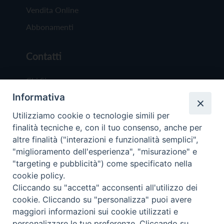
Vendita Online
Abbonamenti
Contatti
Chi Siamo
Informativa
Redazione
Scrivici
Utilizziamo cookie o tecnologie simili per
finalità tecniche e, con il tuo consenso, anche per
altre finalità ("interazioni e funzionalità semplici",
"miglioramento dell'esperienza", "misurazione" e
"targeting e pubblicità") come specificato nella
cookie policy.
Copyright © 2019 - Tutti i diritti riservati - Vit
Cliccando su "accetta" acconsenti all'utilizzo dei
Trentina Editrice
cookie. Cliccando su "personalizza" puoi avere
maggiori informazioni sui cookie utilizzati e
Privacy Policy
personalizzare le tue preferenze. Cliccando su