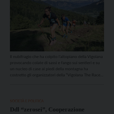
Il nubifragio che ha colpito l’altopiano della Vigolana
provocando colate di sassi e fango sui sentieri e su
un nucleo di case ai piedi della montagna ha
costretto gli organizzatori della “Vigolana The Race”,
in programma domenica 4 agosto e valido come
quarta prova del circuito Trentino Mountain Cup, a
rinviare l’evento. Il sindaco di […]
SOCIETÀ E POLITICA
Ddl “zerosei”, Cooperazione