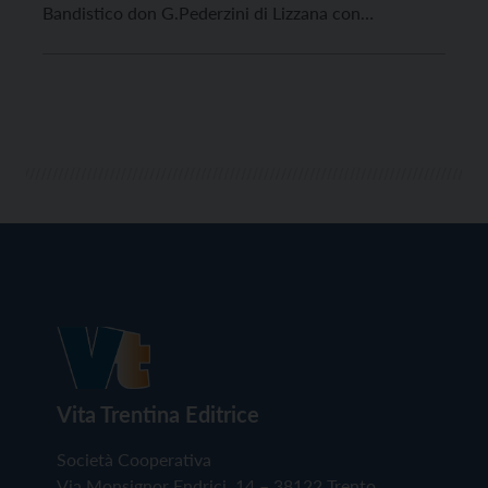
Bandistico don G.Pederzini di Lizzana con
majorettes, visti l’aumento dei contagi e il picco
previsto nelle prossime settimane, ha deciso, in
accordo con tutti i soci, di […]
Vita Trentina Editrice
Società Cooperativa
Via Monsignor Endrici, 14 – 38122 Trento