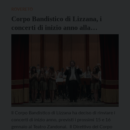
trentina. “La sorpresa è arrivata dopo – commentano
la Federazione assieme alle cooperative […]
ROVERETO
Corpo Bandistico di Lizzana, i
concerti di inizio anno alla
Zandonai rinviati ad aprile
Il Corpo Bandistico di Lizzana ha deciso di rinviare i
concerti di inizio anno, previsti i prossimi 15 e 16
gennaio al Teatro Zandonai. Il Direttivo del Corpo