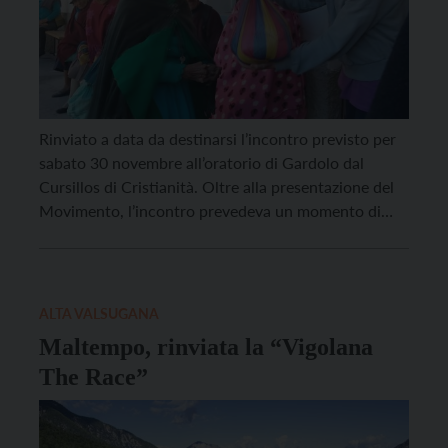
Rinviato a data da destinarsi l’incontro previsto per
sabato 30 novembre all’oratorio di Gardolo dal
Cursillos di Cristianità. Oltre alla presentazione del
Movimento, l’incontro prevedeva un momento di
testimonianza di Davide e Michela e dei loro tre figli,
che avrebbero raccontato la loro esperienza di
missione a Chungchillan, in Ecuador, con
l’Operazione Mato Grosso. Per […]
ALTA VALSUGANA
Maltempo, rinviata la “Vigolana
The Race”