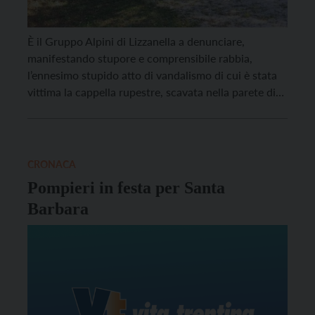
È il Gruppo Alpini di Lizzanella a denunciare,
manifestando stupore e comprensibile rabbia,
l’ennesimo stupido atto di vandalismo di cui è stata
vittima la cappella rupestre, scavata nella parete di
roccia, dedicata a Santa Barbara. La piccola grotta
che accoglie la statua della Santa, Patrona degli
Artiglieri e dei Vigili del Fuoco, si trova lungo […]
CRONACA
Pompieri in festa per Santa
Barbara