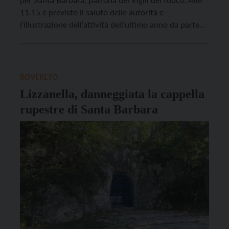
11.15 è previsto il saluto delle autorità e
l’illustrazione dell’attività dell’ultimo anno da parte
della comandante Ilenia Lazzeri. Ieri pomeriggio si
sono riuniti i rappresentanti dei corpi volontari di
Trento e i rappresentanti delle istituzioni in Piazza
Duomo. […]
ROVERETO
Lizzanella, danneggiata la cappella
rupestre di Santa Barbara