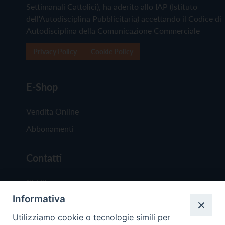
Settimanali Cattolici), ha aderito allo IAP (Istituto
dell'Autodisciplina Pubblicitaria) accettando il Codice di
Autodisciplina della Comunicazione Commerciale
Privacy Policy
Cookie Policy
E-Shop
Vendita Online
Abbonamenti
Contatti
Chi Siamo
Informativa
Redazione
Scrivici
Utilizziamo cookie o tecnologie simili per