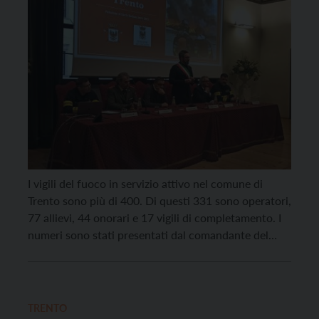
I vigili del fuoco in servizio attivo nel comune di
Trento sono più di 400. Di questi 331 sono operatori,
77 allievi, 44 onorari e 17 vigili di completamento. I
numeri sono stati presentati dal comandante del
Corpo dei vigili del fuoco volontari di Gardolo Denis
Biasiolli. Gli interventi svolti quest’anno sono stati
ben 2.424 e […]
TRENTO