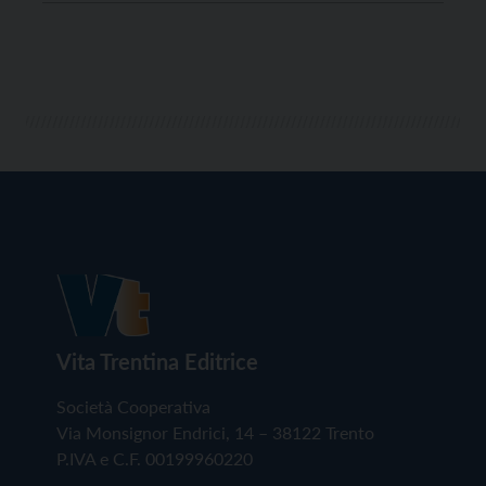
gli obiettori in Russia, Bielorussia, Ucraina, Israele e
Palestina. L’appuntamento è organizzato in vista
della Giornata internazionale della Pace del […]
Vita Trentina Editrice
Società Cooperativa
Via Monsignor Endrici, 14 – 38122 Trento
P.IVA e C.F. 00199960220