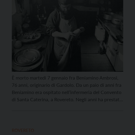
È morto martedì 7 gennaio fra Beniamino Ambrosi,
76 anni, originario di Gardolo. Da un paio di anni fra
Beniamino era ospitato nell’infermeria del Convento
di Santa Caterina, a Rovereto. Negli anni ha prestato
servizio nelle mense dei conventi di Trento, Rovereto,
Mantova ed Arco. In quest’ultimo convento ha
passato gli ultimi anni prima di […]
ROVERETO