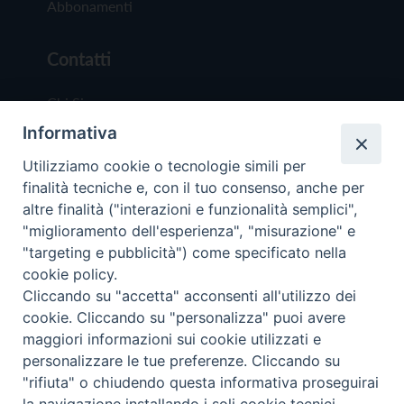
Abbonamenti
Contatti
Chi Siamo
Informativa
Redazione
Scrivici
Utilizziamo cookie o tecnologie simili per
finalità tecniche e, con il tuo consenso, anche per
altre finalità ("interazioni e funzionalità semplici",
"miglioramento dell'esperienza", "misurazione" e
"targeting e pubblicità") come specificato nella
cookie policy.
Copyright © 2019 - Tutti i diritti riservati - Vit
Cliccando su "accetta" acconsenti all'utilizzo dei
Trentina Editrice
cookie. Cliccando su "personalizza" puoi avere
maggiori informazioni sui cookie utilizzati e
Privacy Policy
personalizzare le tue preferenze. Cliccando su
Torna all'inizi
"rifiuta" o chiudendo questa informativa proseguirai