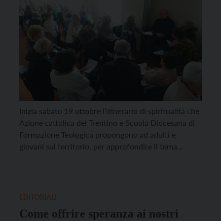
Inizia sabato 19 ottobre l’itinerario di spiritualità che
Azione cattolica del Trentino e Scuola Diocesana di
Formazione Teologica propongono ad adulti e
giovani sul territorio, per approfondire il tema
sinodale della speranza. Cinque gli appuntamenti
previsti, per quattro sabati pomeriggio e un fine
settimana nel Tempo di Quaresima. Aiutati dalle
riflessioni dell’assistente diocesano di Azione
EDITORIALI
Cattolica […]
Come offrire speranza ai nostri