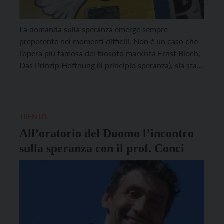
La domanda sulla speranza emerge sempre
prepotente nei momenti difficili. Non è un caso che
l’opera più famosa del filosofo marxista Ernst Bloch,
Das Prinzip Hoffnung (Il principio speranza), sia stata
concepita durante il tempo drammatico dei
totalitarismi del Novecento. E non è un caso che si
apra con domande universali: «Chi siamo? Da dove
[…]
TRENTO
All’oratorio del Duomo l’incontro
sulla speranza con il prof. Conci