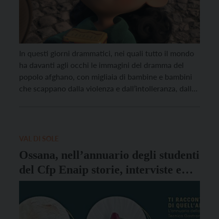
In questi giorni drammatici, nei quali tutto il mondo
ha davanti agli occhi le immagini del dramma del
popolo afghano, con migliaia di bambine e bambini
che scappano dalla violenza e dall’intolleranza, dalla
città di Trento si alza un messaggio di pace. Sabato 4
settembre alle 21 ritorna infatti a Trento il corto di
animazione […]
VAL DI SOLE
Ossana, nell’annuario degli studenti
del Cfp Enaip storie, interviste e
ricette