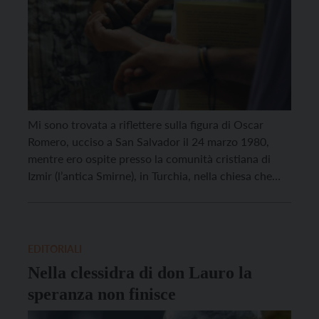
Mi sono trovata a riflettere sulla figura di Oscar
Romero, ucciso a San Salvador il 24 marzo 1980,
mentre ero ospite presso la comunità cristiana di
Izmir (l’antica Smirne), in Turchia, nella chiesa che
ricorda il martirio del vescovo Policarpo, avvenuto il
23 febbraio del 155. In quella terra, che tra le prime
ha conosciuto […]
EDITORIALI
Nella clessidra di don Lauro la
speranza non finisce