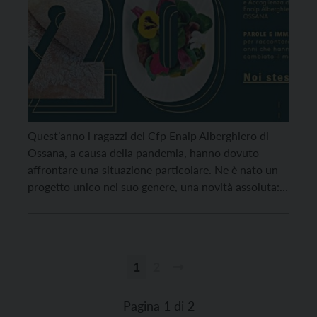
Quest’anno i ragazzi del Cfp Enaip Alberghiero di
Ossana, a causa della pandemia, hanno dovuto
affrontare una situazione particolare. Ne è nato un
progetto unico nel suo genere, una novità assoluta:
un annuario che raccoglie esperienze ed eventi,
interviste e ricette, del quale i ragazzi sono
protagonisti. E attraverso il quale, potranno
ricordare gli ultimi […]
1
2
Paginazione
degli
Pagina 1 di 2
articoli