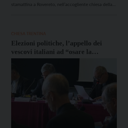
stamattina a Rovereto, nell’accogliente chiesa della
Sacra Famiglia, alcuni promettenti “germogli di
Chiesa del futuro”, come li ha definiti l’ arcivescovo
mons. Lauro Tisi: il confronto in stile sinodale […]
CHIESA TRENTINA
Elezioni politiche, l’appello dei
vescovi italiani ad “osare la
speranza”