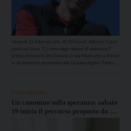
Venerdi 21 febbraio alle 20.30 il prof. Alberto Conci
parla sul tema “Ci sono oggi ragioni di speranza?”
presso l’oratorio del Duomo in via Madruzzo a Trento
in un incontro promosso dal Gruppo Agesci Trento 8,
dal Gruppo del Vangelo in collaborazione con la
parrocchia e la Zona Agesci TAA. Sullo stesso tema
domenica 9 […]
CHIESA TRENTINA
Un cammino sulla speranza: sabato
19 inizia il percorso proposto da Ac
e Scuola di teologia