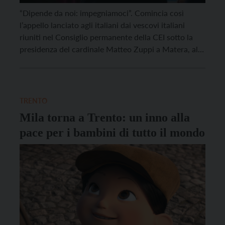
“Dipende da noi: impegniamoci”. Comincia così
l’appello lanciato agli italiani dai vescovi italiani
riuniti nel Consiglio permanente della CEI sotto la
presidenza del cardinale Matteo Zuppi a Matera, alla
vigilia dell’avvio del Congresso Eucaristico e a pochi
giorni dalle elezioni politiche di domenica 25
settembre. “L’Italia ha bisogno dell’impegno di
ciascuno, di responsabilità e di […]
TRENTO
Mila torna a Trento: un inno alla
pace per i bambini di tutto il mondo