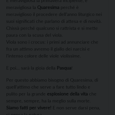
È meravigliosa la primavera incipiente, è
meravigliosa la
Quaresima
perché è
meraviglioso il procedere dell’anno liturgico nei
suoi significati che parlano di attesa e di novità.
Chissà perché qualcuno si rattrista e si mette
paura con la scusa del viola.
Viola sono i crocus: i primi ad annunciare che
fra un attimo avremo il giallo dei narcisi e
l’intenso colore delle viole violissime.
E poi… sarà la gioia della
Pasqua
!
Per questo abbiamo bisogno di Quaresima, di
quell’attimo che serve a fare tutto lindo e
pulito per la grande
esplosione della vita
che
sempre, sempre, ha la meglio sulla morte.
Siamo fatti per vivere!
E non serve darsi pena,
ci pensa la natura.