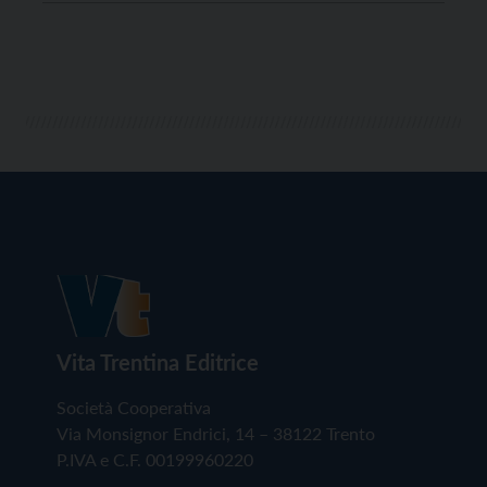
soccorsi tempo-dipendenti. “Alla luce dei dati relativi
agli interventi nei due mesi estivi di maggiore attività
e considerata la […]
Vita Trentina Editrice
Società Cooperativa
Via Monsignor Endrici, 14 – 38122 Trento
P.IVA e C.F. 00199960220