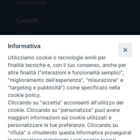
Abbonamenti
Contatti
Chi Siamo
Informativa
Redazione
Scrivici
Utilizziamo cookie o tecnologie simili per
finalità tecniche e, con il tuo consenso, anche per
altre finalità ("interazioni e funzionalità semplici",
"miglioramento dell'esperienza", "misurazione" e
"targeting e pubblicità") come specificato nella
cookie policy.
Copyright © 2019 - Tutti i diritti riservati - Vit
Cliccando su "accetta" acconsenti all'utilizzo dei
Trentina Editrice
cookie. Cliccando su "personalizza" puoi avere
maggiori informazioni sui cookie utilizzati e
Privacy Policy
personalizzare le tue preferenze. Cliccando su
Torna all'inizi
"rifiuta" o chiudendo questa informativa proseguirai