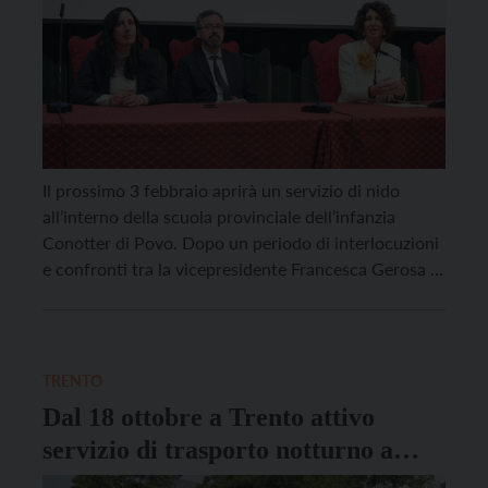
Il prossimo 3 febbraio aprirà un servizio di nido
all’interno della scuola provinciale dell’infanzia
Conotter di Povo. Dopo un periodo di interlocuzioni
e confronti tra la vicepresidente Francesca Gerosa e
la vicesindaca del Comune di Trento Elisabetta
Bozzarelli e dopo il parere favorevole della Provincia
– che ha approvato uno schema di convenzione per
disciplinare […]
TRENTO
Dal 18 ottobre a Trento attivo
servizio di trasporto notturno a
chiamata