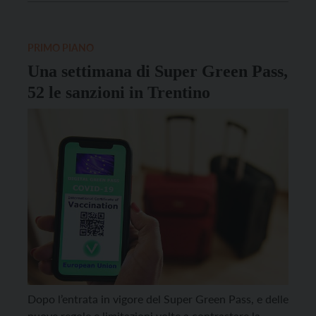
provvedimento viene inserita l’obbligatorietà, a
partire da venerdì 17 dicembre e fino al 15 gennaio
del possesso del green pass rafforzato (ovvero […]
PRIMO PIANO
Una settimana di Super Green Pass,
52 le sanzioni in Trentino
Dopo l’entrata in vigore del Super Green Pass, e delle
nuove regole e limitazioni volte a contrastare la