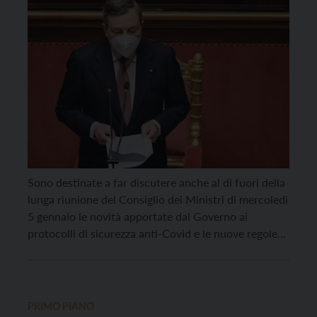
Sono destinate a far discutere anche al di fuori della
lunga riunione del Consiglio dei Ministri di mercoledì
5 gennaio le novità apportate dal Governo ai
protocolli di sicurezza anti-Covid e le nuove regole
sui vaccini. La necessità di frenare il diffondersi del
contagio ha convinto Draghi a mettere in atto una
nuova stretta, nonostante […]
PRIMO PIANO