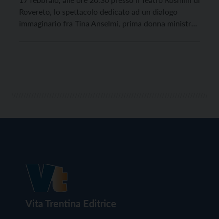
Rovereto, lo spettacolo dedicato ad un dialogo
immaginario fra Tina Anselmi, prima donna ministra
della Repubblica e Antonio Megalizzi, giovane
europeista e comunicatore vittima di un attentato
terroristico nel 2018. “Due memorie, una sola
memoria: […]
Vita Trentina Editrice