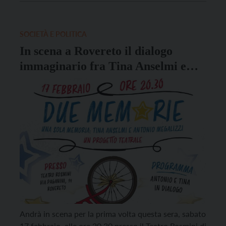
parrocchiale delle Sarche (ore 20.30). L’idea che ha
portato alla realizzazione di “Due memorie, una sola
memoria: Tina Anselmi […]
SOCIETÀ E POLITICA
In scena a Rovereto il dialogo
immaginario fra Tina Anselmi e
Antonio Megalizzi
Andrà in scena per la prima volta questa sera, sabato
17 febbraio, alle ore 20.30 presso il Teatro Rosmini di