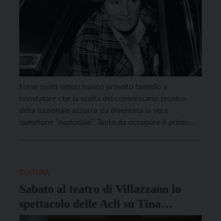
Forse molti lettori hanno provato fastidio a
constatare che la scelta del commissario tecnico
della nazionale azzurra sia diventata la vera
questione “nazionale”. Tanto da occupare il primo
posto in tanti notiziari radiotelevisivi e il taglio alto
di quotidiani nazionali che un tempo si dicevano
autorevoli: “Caos Italia”, titolo ricorrente, quanto
sproporzionato. Non solo per […]
CULTURA
Sabato al teatro di Villazzano lo
spettacolo delle Acli su Tina
Anselmi e Antonio Megalizzi