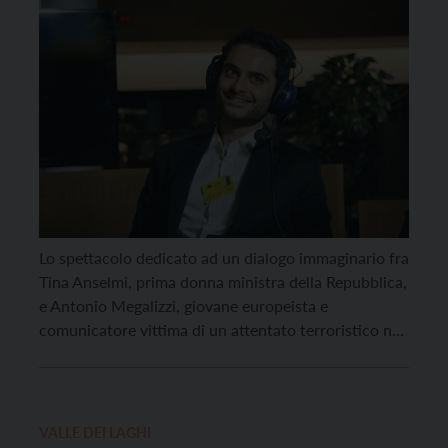
Lo spettacolo dedicato ad un dialogo immaginario fra
Tina Anselmi, prima donna ministra della Repubblica,
e Antonio Megalizzi, giovane europeista e
comunicatore vittima di un attentato terroristico nel
2018, verrà replicato sabato 8 febbraio alle 20.30
presso il teatro di Villazzano. Il dialogo
intergenerazionale è uno dei grandi assenti nella
nostra società. Eppure, in un’epoca […]
VALLE DEI LAGHI