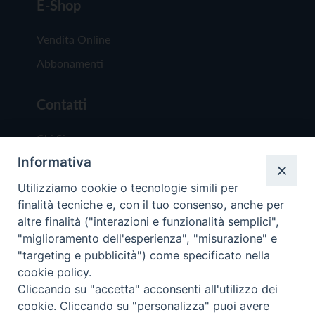
E-Shop
Vendita Online
Abbonamenti
Contatti
Chi Siamo
Informativa
Redazione
Scrivici
Utilizziamo cookie o tecnologie simili per
finalità tecniche e, con il tuo consenso, anche per
altre finalità ("interazioni e funzionalità semplici",
"miglioramento dell'esperienza", "misurazione" e
"targeting e pubblicità") come specificato nella
cookie policy.
Copyright © 2019 - Tutti i diritti riservati - Vit
Cliccando su "accetta" acconsenti all'utilizzo dei
Trentina Editrice
cookie. Cliccando su "personalizza" puoi avere