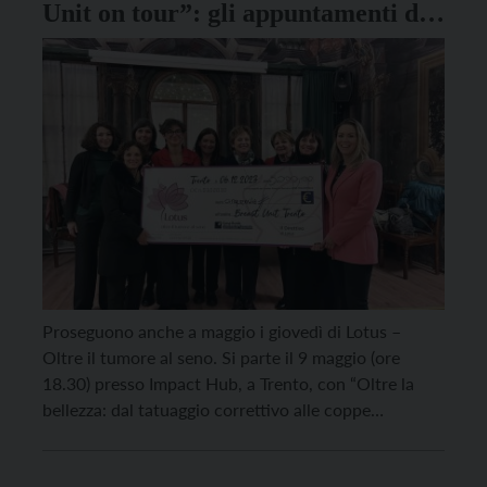
Unit on tour”: gli appuntamenti di
Lotus a maggio
Proseguono anche a maggio i giovedì di Lotus –
Oltre il tumore al seno. Si parte il 9 maggio (ore
18.30) presso Impact Hub, a Trento, con “Oltre la
bellezza: dal tatuaggio correttivo alle coppe
personalizzate… e il desiderio di sentirsi libere”.
All’incontro interverranno Onebra, una start up che