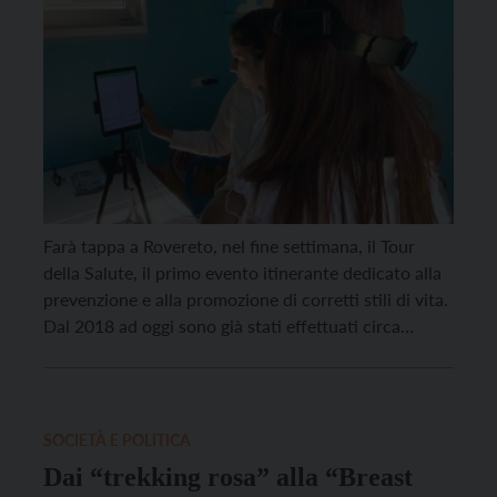
Farà tappa a Rovereto, nel fine settimana, il Tour
della Salute, il primo evento itinerante dedicato alla
prevenzione e alla promozione di corretti stili di vita.
Dal 2018 ad oggi sono già stati effettuati circa
60mila consulti medici gratuiti, che in molti casi
hanno consentito di rilevare patologie e
problematiche. Quest’anno il Tour della Salute […]
SOCIETÀ E POLITICA
Dai “trekking rosa” alla “Breast