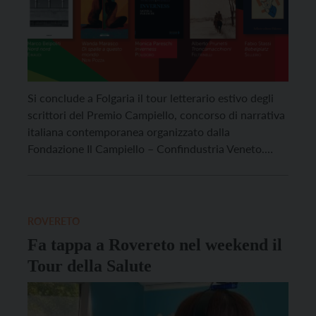
Si conclude a Folgaria il tour letterario estivo degli
scrittori del Premio Campiello, concorso di narrativa
italiana contemporanea organizzato dalla
Fondazione Il Campiello – Confindustria Veneto.
L’appuntamento, realizzato con il patrocinio del
Comune di Folgaria e con la collaborazione
dell’Azienda per il Turismo Alpe Cimbra, si terrà
sabato 26 luglio, alle 17, in piazza Marconi. […]
ROVERETO
Fa tappa a Rovereto nel weekend il
Tour della Salute