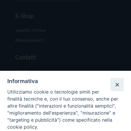
E-Shop
Vendita Online
Abbonamenti
Contatti
Chi Siamo
Informativa
Redazione
Scrivici
Utilizziamo cookie o tecnologie simili per
finalità tecniche e, con il tuo consenso, anche per
altre finalità ("interazioni e funzionalità semplici",
"miglioramento dell'esperienza", "misurazione" e
"targeting e pubblicità") come specificato nella
cookie policy.
Copyright © 2019 - Tutti i diritti riservati - Vit