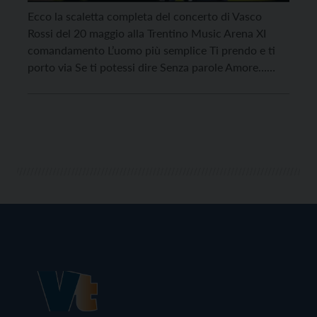
Ecco la scaletta completa del concerto di Vasco
Rossi del 20 maggio alla Trentino Music Arena XI
comandamento L’uomo più semplice Ti prendo e ti
porto via Se ti potessi dire Senza parole Amore…
aiuto Muoviti! La pioggia la domenica Un senso
L’amore, l’amore Interludio Tu ce l’hai con me C’è chi
dice no Gli […]