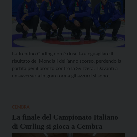
La Trentino Curling non è riuscita a eguagliare il
risultato dei Mondiali dell’anno scorso, perdendo la
partita per il bronzo contro la Svizzera. Davanti a
un’avversaria in gran forma gli azzurri si sono
presentati un po’ sottotono, provati dalla semifinale
del giorno prima contro la Scozia. “Abbiamo
sbagliato subito qualche tiro, – Commenta
Sebastiano Arman […]
CEMBRA
La finale del Campionato Italiano
di Curling si gioca a Cembra