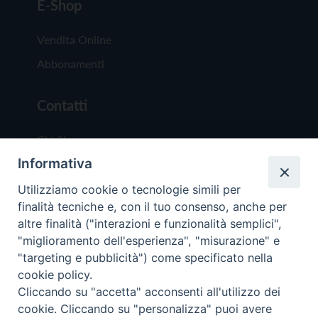
E-Shop
Vendita Online
Abbonamenti
Contatti
Chi Siamo
Informativa
Redazione
Scrivici
Utilizziamo cookie o tecnologie simili per
finalità tecniche e, con il tuo consenso, anche per
altre finalità ("interazioni e funzionalità semplici",
"miglioramento dell'esperienza", "misurazione" e
"targeting e pubblicità") come specificato nella
cookie policy.
Copyright © 2019 - Tutti i diritti riservati - Vit
Cliccando su "accetta" acconsenti all'utilizzo dei
Trentina Editrice
cookie. Cliccando su "personalizza" puoi avere