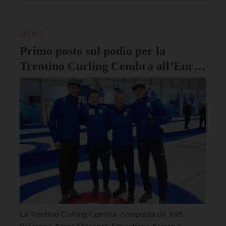
Campionato Italiano, imponendosi con un 9-6 sui
giocatori del Team Renegades. La squadra, che con la
vittoria allo […]
SPORT
Primo posto sul podio per la
Trentino Curling Cembra all’Euro
Super Series 2022
La Trentino Curling Cembra, composta da Joël
Retornaz, Amos Mosaner, Sebastiano Arman e