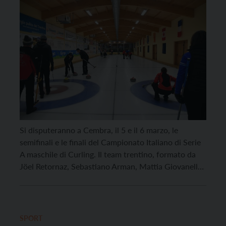
Si disputeranno a Cembra, il 5 e il 6 marzo, le
semifinali e le finali del Campionato Italiano di Serie
A maschile di Curling. Il team trentino, formato da
Jöel Retornaz, Sebastiano Arman, Mattia Giovanella
e Amos Mosaner, si scontrerà con Dolomiti Colli
Disano, Renegades e BiellA. La Trentino Curling,
nonostante questa sia la sua […]
SPORT