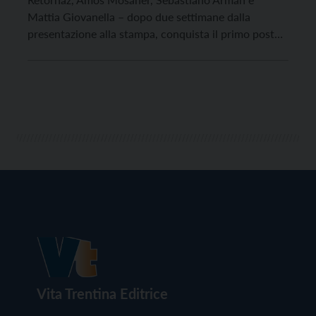
Mattia Giovanella – dopo due settimane dalla
presentazione alla stampa, conquista il primo posto
sul podio della Euro Super Series 2022 presso la
National Curling Academy di Stirling in Scozia,
battendo con un fenomenale 9-3 contro il Team Usa
Korey Dropkyn. Dopo il […]
Vita Trentina Editrice