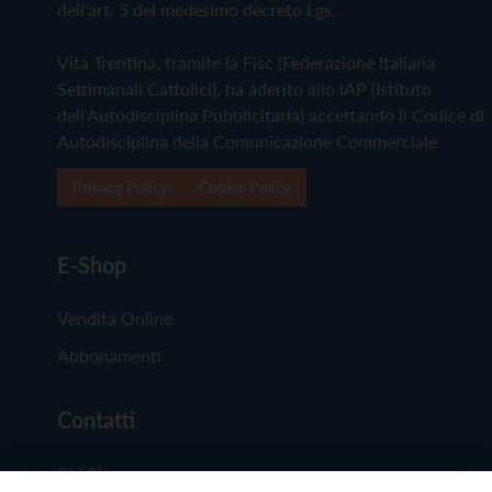
dell'art. 5 del medesimo decreto Lgs.
Vita Trentina, tramite la Fisc (Federazione Italiana
Settimanali Cattolici), ha aderito allo IAP (Istituto
dell'Autodisciplina Pubblicitaria) accettando il Codice di
Autodisciplina della Comunicazione Commerciale
Privacy Policy
Cookie Policy
E-Shop
Vendita Online
Abbonamenti
Contatti
Chi Siamo