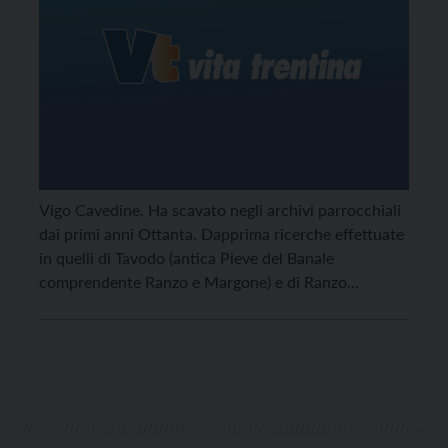
Vigo Cavedine. Ha scavato negli archivi parrocchiali
dai primi anni Ottanta. Dapprima ricerche effettuate
in quelli di Tavodo (antica Pieve del Banale
comprendente Ranzo e Margone) e di Ranzo
setacciando uno ad uno i libri parrocchiali compilati
a partire dal XVI secolo, poi altrove avvalendosi della
digitalizzazione. Sabato 8 aprile alle 20.30 nella casa
sociale […]